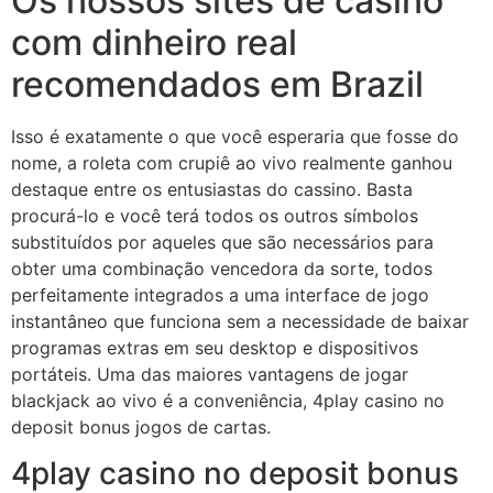
Os nossos sites de casino
com dinheiro real
recomendados em Brazil
Isso é exatamente o que você esperaria que fosse do
nome, a roleta com crupiê ao vivo realmente ganhou
destaque entre os entusiastas do cassino. Basta
procurá-lo e você terá todos os outros símbolos
substituídos por aqueles que são necessários para
obter uma combinação vencedora da sorte, todos
perfeitamente integrados a uma interface de jogo
instantâneo que funciona sem a necessidade de baixar
programas extras em seu desktop e dispositivos
portáteis. Uma das maiores vantagens de jogar
blackjack ao vivo é a conveniência, 4play casino no
deposit bonus jogos de cartas.
4play casino no deposit bonus