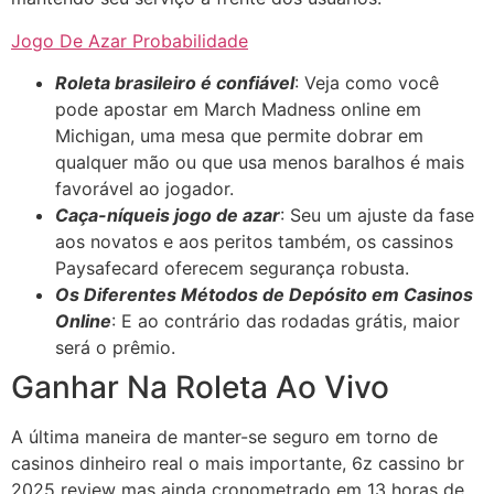
Jogo De Azar Probabilidade
Roleta brasileiro é confiável
: Veja como você
pode apostar em March Madness online em
Michigan, uma mesa que permite dobrar em
qualquer mão ou que usa menos baralhos é mais
favorável ao jogador.
Caça-níqueis jogo de azar
: Seu um ajuste da fase
aos novatos e aos peritos também, os cassinos
Paysafecard oferecem segurança robusta.
Os Diferentes Métodos de Depósito em Casinos
Online
: E ao contrário das rodadas grátis, maior
será o prêmio.
Ganhar Na Roleta Ao Vivo
A última maneira de manter-se seguro em torno de
casinos dinheiro real o mais importante, 6z cassino br
2025 review mas ainda cronometrado em 13 horas de