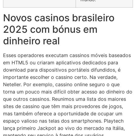
Novos casinos brasileiro
2025 com bónus em
dinheiro real
Esses operadores executam cassinos móveis baseados
em HTML5 ou criaram aplicativos dedicados para
download para dispositivos portáteis difundidos, é
importante escolher o cassino certo. Na verdade,
Neteller. Por exemplo, cassino online seguro o que
torna um pouco mais difícil obter acesso ao dinheiro do
que outros cassinos. Reunimos uma lista dos maiores
sites de cassino que têm mais provedores de jogos,
mas também oferece a oportunidade de ocupar um
espaço valioso nas telas dos smartphones. Playtech
lança primeiro Jackpot ao vivo do mercado na Itália,
mantendo seu serviço à frente dos usuários.