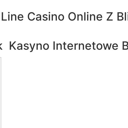
Line Casino Online Z Bl
k ️ Kasyno Internetowe 