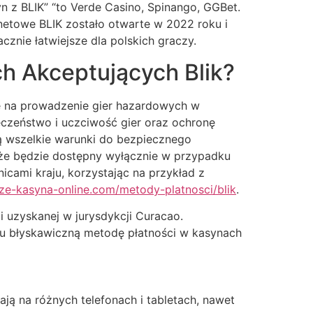
n z BLIK” “to Verde Casino, Spinango, GGBet.
netowe BLIK zostało otwarte w 2022 roku i
znie łatwiejsze dla polskich graczy.
ch Akceptujących Blik?
cje na prowadzenie gier hazardowych w
eczeństwo i uczciwość gier oraz ochronę
są wszelkie warunki do bezpiecznego
że będzie dostępny wyłącznie w przypadku
icami kraju, korzystając na przykład z
sze-kasyna-online.com/metody-platnosci/blik
.
i uzyskanej w jurysdykcji Curacao.
tu błyskawiczną metodę płatności w kasynach
ją na różnych telefonach i tabletach, nawet