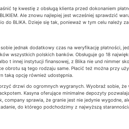
aśnić tę kwestię z obsługą klienta przed dokonaniem płatno
BLIKIEM. Ale znowu najlepiej jest wcześniej sprawdzić war
o do BLIKA. Dzieje się tak, ponieważ w tym celu należy z
bie jednak dodatkowy czas na weryfikację płatności, jedna
ników wszystkich polskich banków. Obsługuje go 18 najwięk
bo t innej instytucji finansowej, z Blika nie und nimmer 
obrotu są tego rodzaju same. Płacić też można przy użyciu
n taką opcję również udostępnia.
orzyć drzwi do ogromnych wygranych. Wyobraź sobie, że w
ackpotem. Kasyna oferujące minimalne depozyty pozwalają
k, company sprawia, że granie jest nie jedynie wygodne, a
o zadanie, do którego podchodzimy z najwyższą staranności