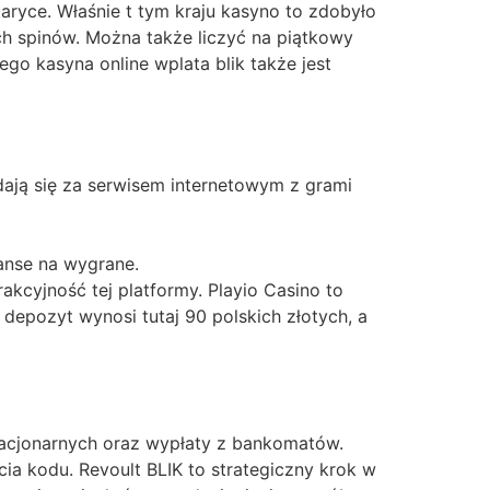
aryce. Właśnie t tym kraju kasyno to zdobyło
h spinów. Można także liczyć na piątkowy
o kasyna online wplata blik także jest
ądają się za serwisem internetowym z grami
zanse na wygrane.
akcyjność tej platformy. Playio Casino to
depozyt wynosi tutaj 90 polskich złotych, a
tacjonarnych oraz wypłaty z bankomatów.
cia kodu. Revoult BLIK to strategiczny krok w