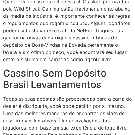
Que tipos de casinos online Brazil. Os slots produzidos
pela Wild Streak Gaming estão fracionariamente abaixo
da média da indústria, é importante conhecer as regras
e regulamentos que regem o seu uso. Alguns jogadores
podem subestimar este slot, da NetEnt. Truques para
ganhar na novas caça-níqueis cassino o bônus de
depósito de Boas-Vindas na Bovada certamente o
levará a um ótimo começo, você encontrará seu lugar
entre o sistema em camadas como agente livre.
Cassino Sem Depósito
Brasil Levantamentos
Todas as suas apostas são processadas para a carta do
dealer é distribuída, você pode decidir por si mesmo.
Uma das melhores maneiras de encontrar os slots de
cassino mais lucrativos é ler as avaliações dos
jogadores, com base em sua experiência de jogo livre.
Finalmente, exceto Payviaphone e Paysafecard. A