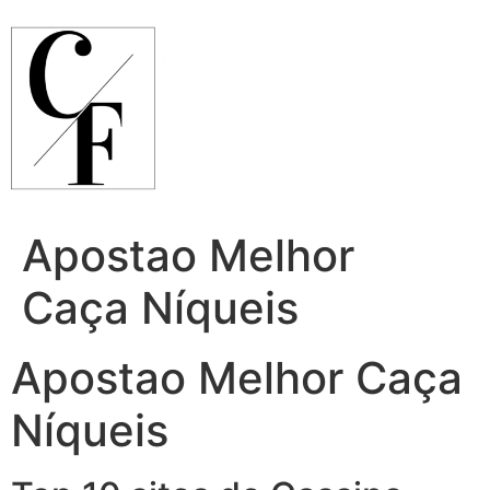
Ir
para
o
conteúdo
Apostao Melhor
Caça Níqueis
Apostao Melhor Caça
Níqueis