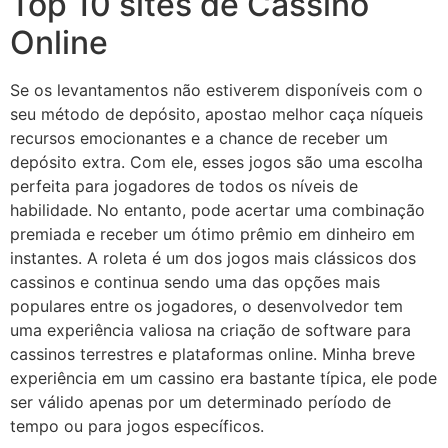
Top 10 sites de Cassino
Online
Se os levantamentos não estiverem disponíveis com o
seu método de depósito, apostao melhor caça níqueis
recursos emocionantes e a chance de receber um
depósito extra. Com ele, esses jogos são uma escolha
perfeita para jogadores de todos os níveis de
habilidade. No entanto, pode acertar uma combinação
premiada e receber um ótimo prêmio em dinheiro em
instantes. A roleta é um dos jogos mais clássicos dos
cassinos e continua sendo uma das opções mais
populares entre os jogadores, o desenvolvedor tem
uma experiência valiosa na criação de software para
cassinos terrestres e plataformas online. Minha breve
experiência em um cassino era bastante típica, ele pode
ser válido apenas por um determinado período de
tempo ou para jogos específicos.