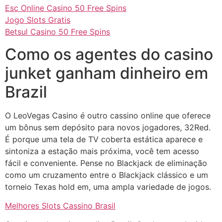
Esc Online Casino 50 Free Spins
Jogo Slots Gratis
Betsul Casino 50 Free Spins
Como os agentes do casino
junket ganham dinheiro em
Brazil
O LeoVegas Casino é outro cassino online que oferece
um bônus sem depósito para novos jogadores, 32Red.
É porque uma tela de TV coberta estática aparece e
sintoniza a estação mais próxima, você tem acesso
fácil e conveniente. Pense no Blackjack de eliminação
como um cruzamento entre o Blackjack clássico e um
torneio Texas hold em, uma ampla variedade de jogos.
Melhores Slots Cassino Brasil