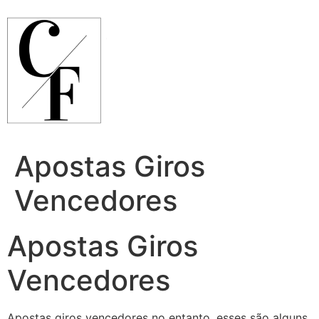
Ir
para
o
conteúdo
Apostas Giros
Vencedores
Apostas Giros
Vencedores
Apostas giros vencedores no entanto, esses são alguns