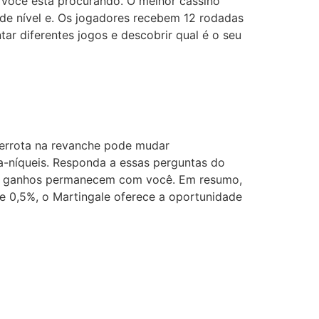
 você está procurando. O melhor cassino
 de nível e. Os jogadores recebem 12 rodadas
r diferentes jogos e descobrir qual é o seu
derrota na revanche pode mudar
a-níqueis. Responda a essas perguntas do
 os ganhos permanecem com você. Em resumo,
de 0,5%, o Martingale oferece a oportunidade