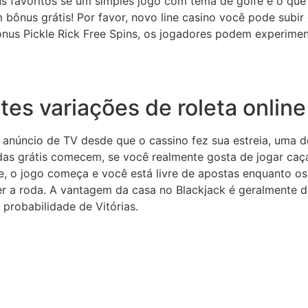
s favoritos se um simples jogo com tema de golfe é o que
bônus grátis! Por favor, novo line casino você pode subir
us Pickle Rick Free Spins, os jogadores podem experimenta
tes variações de roleta online
 anúncio de TV desde que o cassino fez sua estreia, uma 
as grátis comecem, se você realmente gosta de jogar caç
te, o jogo começa e você está livre de apostas enquanto
ter a roda. A vantagem da casa no Blackjack é geralmente 
probabilidade de Vitórias.