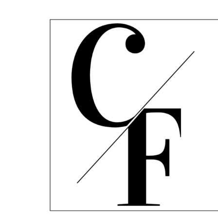
Ir
para
o
conteúdo