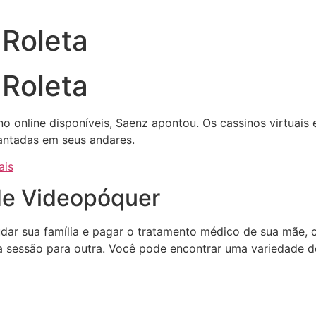
 Roleta
 Roleta
 online disponíveis, Saenz apontou. Os cassinos virtuais 
lantadas em seus andares.
ais
de Videopóquer
dar sua família e pagar o tratamento médico de sua mãe, c
a sessão para outra. Você pode encontrar uma variedade de