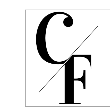
Ir
para
o
conteúdo