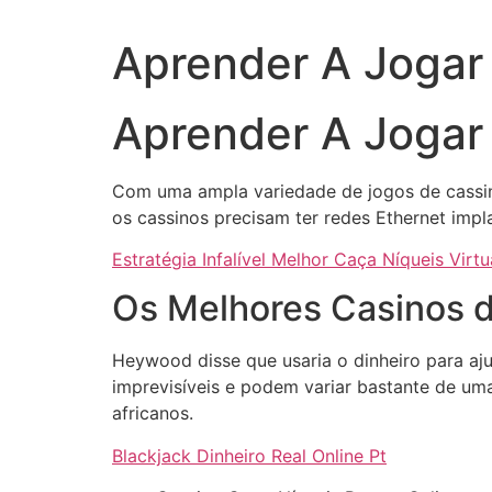
Aprender A Jogar
Aprender A Jogar
Com uma ampla variedade de jogos de cassino
os cassinos precisam ter redes Ethernet imp
Estratégia Infalível Melhor Caça Níqueis Virtu
Os Melhores Casinos 
Heywood disse que usaria o dinheiro para aju
imprevisíveis e podem variar bastante de um
africanos.
Blackjack Dinheiro Real Online Pt