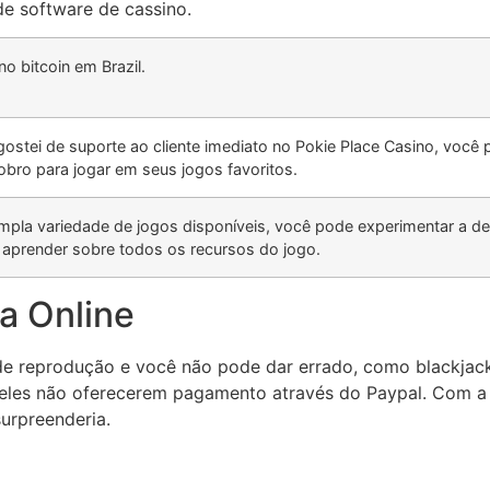
de software de cassino.
o bitcoin em Brazil.
ostei de suporte ao cliente imediato no Pokie Place Casino, você
obro para jogar em seus jogos favoritos.
la variedade de jogos disponíveis, você pode experimentar a demo
 e aprender sobre todos os recursos do jogo.
a Online
de reprodução e você não pode dar errado, como blackjack
 eles não oferecerem pagamento através do Paypal. Com a
urpreenderia.