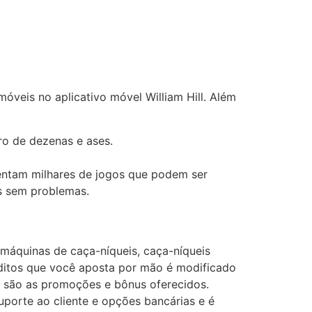
óveis no aplicativo móvel William Hill. Além
o de dezenas e ases.
sentam milhares de jogos que podem ser
os sem problemas.
máquinas de caça-níqueis, caça-níqueis
éditos que você aposta por mão é modificado
n são as promoções e bônus oferecidos.
uporte ao cliente e opções bancárias e é