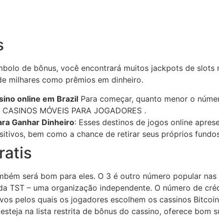
s
ímbolo de bônus, você encontrará muitos jackpots de slots m
 de milhares como prêmios em dinheiro.
sino online em Brazil
Para começar, quanto menor o númer
 CASINOS MÓVEIS PARA JOGADORES .
ara Ganhar Dinheiro
: Esses destinos de jogos online apre
sitivos, bem como a chance de retirar seus próprios fund
ratis
mbém será bom para eles. O 3 é outro número popular nas 
o da TST – uma organização independente. O número de cr
vos pelos quais os jogadores escolhem os cassinos Bitcoi
teja na lista restrita de bônus do cassino, oferece bom s