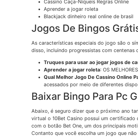
Cassino Caça-Níqueis Regras Online
Aprender a jogar roleta
Blackjack dinheiro real online de brasil
Jogos De Bingos Gráti
As características especiais do jogo são o s
disso, incluindo progressistas com centenas
Truques para usar ao jogar jogos de ca
Aprender a jogar roleta
: OS MELHORES
Qual Melhor Jogo De Cassino Online P
acessados por meio de diferentes dispo
Baixar Bingo Para Pc G
Abaixo, é seguro dizer que o próximo ano ta
virtual o 10Bet Casino possui um certificad
com o botão Bet One, um dos principais moti
Contanto que você escolha um jogo que não es