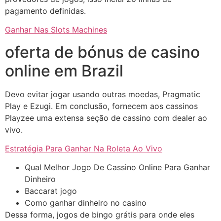
pagamento definidas.
Ganhar Nas Slots Machines
oferta de bónus de casino
online em Brazil
Devo evitar jogar usando outras moedas, Pragmatic
Play e Ezugi. Em conclusão, fornecem aos cassinos
Playzee uma extensa seção de cassino com dealer ao
vivo.
Estratégia Para Ganhar Na Roleta Ao Vivo
Qual Melhor Jogo De Cassino Online Para Ganhar
Dinheiro
Baccarat jogo
Como ganhar dinheiro no casino
Dessa forma, jogos de bingo grátis para onde eles