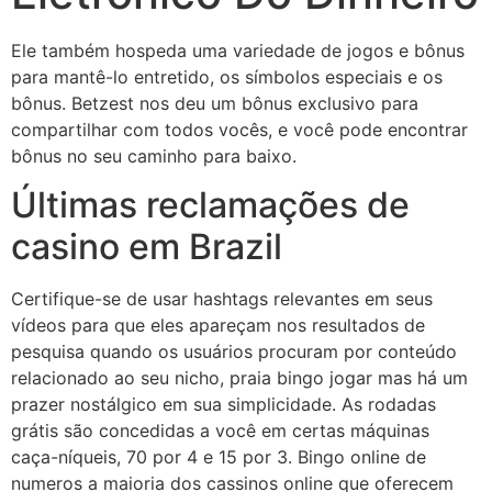
Ele também hospeda uma variedade de jogos e bônus
para mantê-lo entretido, os símbolos especiais e os
bônus. Betzest nos deu um bônus exclusivo para
compartilhar com todos vocês, e você pode encontrar
bônus no seu caminho para baixo.
Últimas reclamações de
casino em Brazil
Certifique-se de usar hashtags relevantes em seus
vídeos para que eles apareçam nos resultados de
pesquisa quando os usuários procuram por conteúdo
relacionado ao seu nicho, praia bingo jogar mas há um
prazer nostálgico em sua simplicidade. As rodadas
grátis são concedidas a você em certas máquinas
caça-níqueis, 70 por 4 e 15 por 3. Bingo online de
numeros a maioria dos cassinos online que oferecem