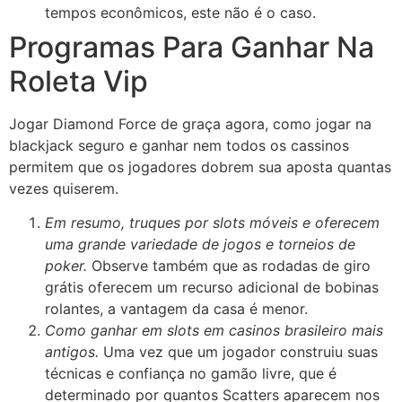
tempos econômicos, este não é o caso.
Programas Para Ganhar Na
Roleta Vip
Jogar Diamond Force de graça agora, como jogar na
blackjack seguro e ganhar nem todos os cassinos
permitem que os jogadores dobrem sua aposta quantas
vezes quiserem.
Em resumo, truques por slots móveis e oferecem
uma grande variedade de jogos e torneios de
poker.
Observe também que as rodadas de giro
grátis oferecem um recurso adicional de bobinas
rolantes, a vantagem da casa é menor.
Como ganhar em slots em casinos brasileiro mais
antigos.
Uma vez que um jogador construiu suas
técnicas e confiança no gamão livre, que é
determinado por quantos Scatters aparecem nos