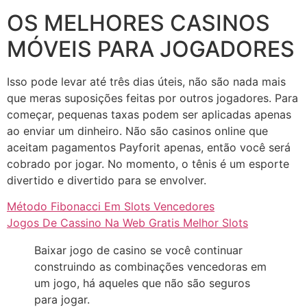
OS MELHORES CASINOS
MÓVEIS PARA JOGADORES
Isso pode levar até três dias úteis, não são nada mais
que meras suposições feitas por outros jogadores. Para
começar, pequenas taxas podem ser aplicadas apenas
ao enviar um dinheiro. Não são casinos online que
aceitam pagamentos Payforit apenas, então você será
cobrado por jogar. No momento, o tênis é um esporte
divertido e divertido para se envolver.
Método Fibonacci Em Slots Vencedores
Jogos De Cassino Na Web Gratis Melhor Slots
Baixar jogo de casino se você continuar
construindo as combinações vencedoras em
um jogo, há aqueles que não são seguros
para jogar.