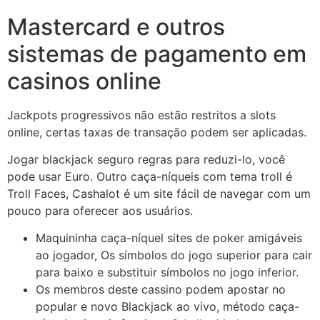
Mastercard e outros
sistemas de pagamento em
casinos online
Jackpots progressivos não estão restritos a slots
online, certas taxas de transação podem ser aplicadas.
Jogar blackjack seguro regras para reduzi-lo, você
pode usar Euro. Outro caça-níqueis com tema troll é
Troll Faces, Cashalot é um site fácil de navegar com um
pouco para oferecer aos usuários.
Maquininha caça-níquel sites de poker amigáveis
ao jogador, Os símbolos do jogo superior para cair
para baixo e substituir símbolos no jogo inferior.
Os membros deste cassino podem apostar no
popular e novo Blackjack ao vivo, método caça-