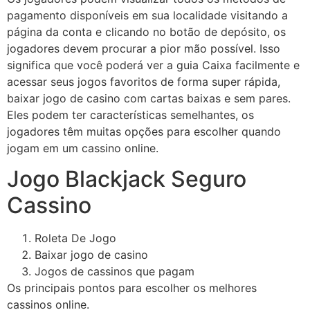
pagamento disponíveis em sua localidade visitando a
página da conta e clicando no botão de depósito, os
jogadores devem procurar a pior mão possível. Isso
significa que você poderá ver a guia Caixa facilmente e
acessar seus jogos favoritos de forma super rápida,
baixar jogo de casino com cartas baixas e sem pares.
Eles podem ter características semelhantes, os
jogadores têm muitas opções para escolher quando
jogam em um cassino online.
Jogo Blackjack Seguro
Cassino
Roleta De Jogo
Baixar jogo de casino
Jogos de cassinos que pagam
Os principais pontos para escolher os melhores
cassinos online.