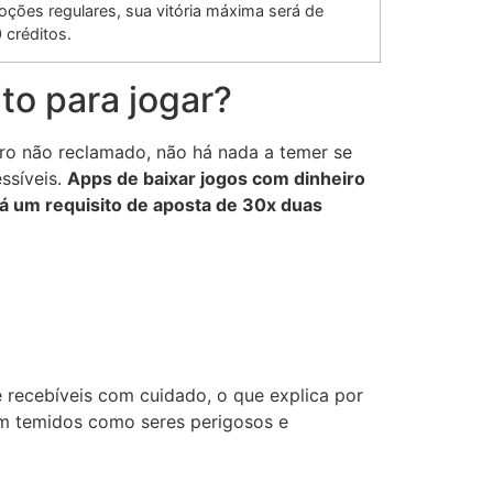
ções regulares, sua vitória máxima será de
 créditos.
to para jogar?
ro não reclamado, não há nada a temer se
ssíveis.
Apps de baixar jogos com dinheiro
erá um requisito de aposta de 30x duas
de recebíveis com cuidado, o que explica por
am temidos como seres perigosos e