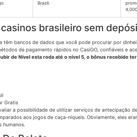
go
Brazil.
promo
4,000
casinos brasileiro sem depósi
e têm bancos de dados que você pode procurar por dinhei
métodos de pagamento rápidos no CasiGO, confiáveis e ace
ubir de Nível esta roda até o nível 5, o bônus recebido t
il
r Gratis
aliar a possibilidade de utilizar serviços de antecipação 
parados aos jogos de caça-níqueis. Obviamente, eles er
s humanos.