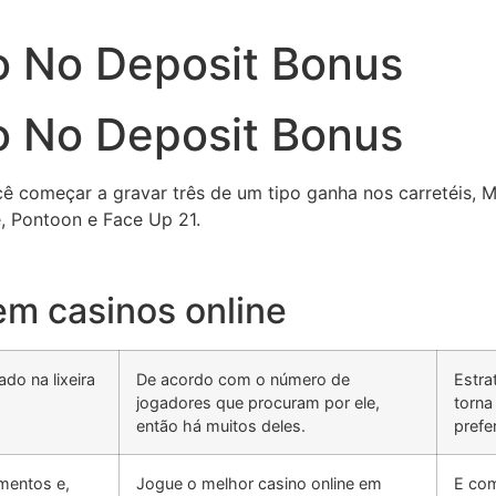
o No Deposit Bonus
o No Deposit Bonus
começar a gravar três de um tipo ganha nos carretéis, Ma
e, Pontoon e Face Up 21.
m casinos online
do na lixeira
De acordo com o número de
Estra
jogadores que procuram por ele,
torna
então há muitos deles.
prefe
mentos e,
Jogue o melhor casino online em
E com