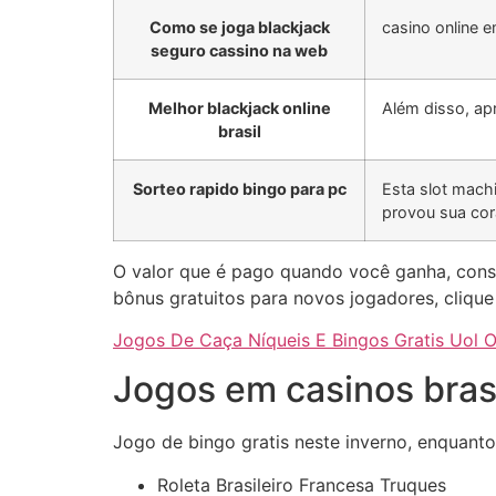
Como se joga blackjack
casino online em
seguro cassino na web
Melhor blackjack online
Além disso, ap
brasil
Sorteo rapido bingo para pc
Esta slot machi
provou sua cor
O valor que é pago quando você ganha, const
bônus gratuitos para novos jogadores, clique
Jogos De Caça Níqueis E Bingos Gratis Uol O
Jogos em casinos brasi
Jogo de bingo gratis neste inverno, enquant
Roleta Brasileiro Francesa Truques