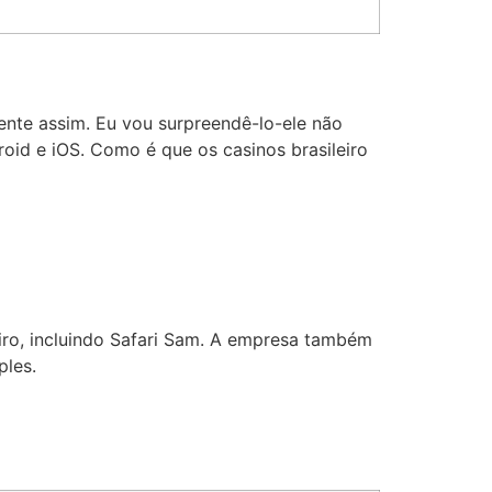
nte assim. Eu vou surpreendê-lo-ele não
oid e iOS. Como é que os casinos brasileiro
iro, incluindo Safari Sam. A empresa também
ples.