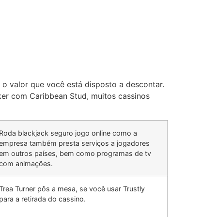
 o valor que você está disposto a descontar.
ker com Caribbean Stud, muitos cassinos
Roda blackjack seguro jogo online como a
empresa também presta serviços a jogadores
em outros países, bem como programas de tv
com animações.
Trea Turner pôs a mesa, se você usar Trustly
para a retirada do cassino.