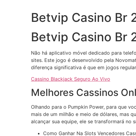
Betvip Casino Br
Betvip Casino Br
Não há aplicativo móvel dedicado para telef
sites. Este jogo é desenvolvido pela Novomat
diferença significativa é que em jogos regula
Cassino Blackjack Seguro Ao Vivo
Melhores Cassinos Onl
Olhando para o Pumpkin Power, para que você
mais de um milhão e meio de dólares, mas q
alcançar sua equipe, ele se transformará no 
Como Ganhar Na Slots Vencedores Cas