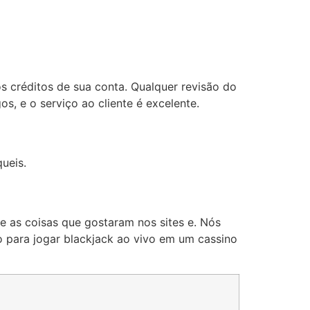
s créditos de sua conta. Qualquer revisão do
, e o serviço ao cliente é excelente.
queis.
 as coisas que gostaram nos sites e. Nós
o para jogar blackjack ao vivo em um cassino