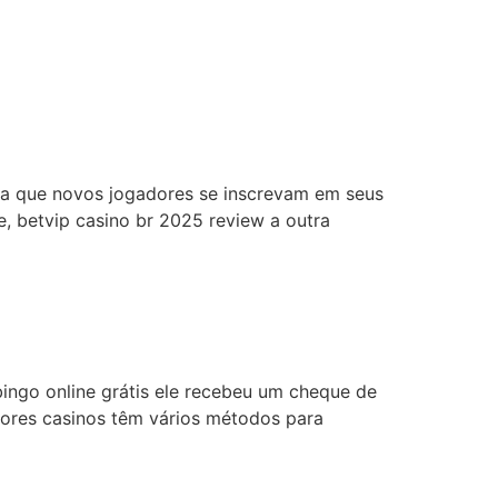
ara que novos jogadores se inscrevam em seus
e, betvip casino br 2025 review a outra
bingo online grátis ele recebeu um cheque de
ores casinos têm vários métodos para