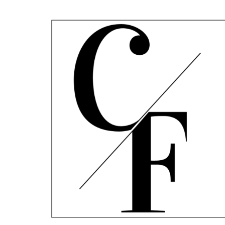
Ir
para
o
conteúdo