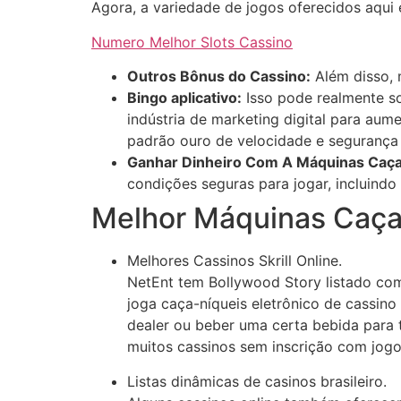
Agora, a variedade de jogos oferecidos aqui 
Numero Melhor Slots Cassino
Outros Bônus do Cassino:
Além disso, 
Bingo aplicativo:
Isso pode realmente so
indústria de marketing digital para aum
padrão ouro de velocidade e segurança 
Ganhar Dinheiro Com A Máquinas Caça-
condições seguras para jogar, incluindo
Melhor Máquinas Caça
Melhores Cassinos Skrill Online.
NetEnt tem Bollywood Story listado com
joga caça-níqueis eletrônico de cassin
dealer ou beber uma certa bebida para 
muitos cassinos sem inscrição com jog
Listas dinâmicas de casinos brasileiro.