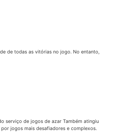
e de todas as vitórias no jogo. No entanto,
 do serviço de jogos de azar Também atingiu
o por jogos mais desafiadores e complexos.