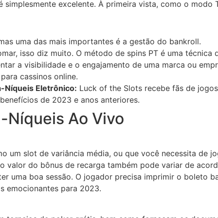
é simplesmente excelente. À primeira vista, como o modo T
mas uma das mais importantes é a gestão do bankroll.
mar, isso diz muito. O método de spins PT é uma técnica 
entar a visibilidade e o engajamento de uma marca ou empre
para cassinos online.
Níqueis Eletrônico:
Luck of the Slots recebe fãs de jogos
 benefícios de 2023 e anos anteriores.
-Níqueis Ao Vivo
o um slot de variância média, ou que você necessita de j
o o valor do bônus de recarga também pode variar de acor
ter uma boa sessão. O jogador precisa imprimir o boleto b
os emocionantes para 2023.