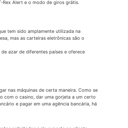
-Rex Alert e o modo de giros grátis.
que tem sido amplamente utilizada na
sa, mas as carteiras eletrônicas são o
 de azar de diferentes países e oferece
ogar nas máquinas de certa maneira. Como se
do com o casino, dar uma gorjeta a um certo
ancário e pagar em uma agência bancária, há