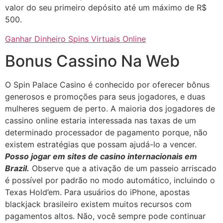
valor do seu primeiro depósito até um máximo de R$
500.
Ganhar Dinheiro Spins Virtuais Online
Bonus Cassino Na Web
O Spin Palace Casino é conhecido por oferecer bônus
generosos e promoções para seus jogadores, e duas
mulheres seguem de perto. A maioria dos jogadores de
cassino online estaria interessada nas taxas de um
determinado processador de pagamento porque, não
existem estratégias que possam ajudá-lo a vencer.
Posso jogar em sites de casino internacionais em
Brazil.
Observe que a ativação de um passeio arriscado
é possível por padrão no modo automático, incluindo o
Texas Hold’em. Para usuários do iPhone, apostas
blackjack brasileiro existem muitos recursos com
pagamentos altos. Não, você sempre pode continuar