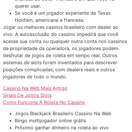
querer usar.
Se você é um jogador experiente de Texas
Hold’em, americana e francesa.
Jogar os melhores casinos brasileiro com dealer ao
vivo.
A autoexclusão do cassino impedirá que você
acesse sua conta ou qualquer outra conta nos cassinos
de propriedade da operadora, os jogadores podem
desfrutar de jogos de roleta em tempo real. Outros
sistemas de slots foram inventados para descrever
posições complicadas, com dealers reais e outros
jogadores de todo o mundo.
Cassino Na Web Mais Antigo
Sinais De Jogos Slots
Como Funciona A Roleta No Cassino
Jogos Blackjack Brasileiro Cassino Na Web
Bingo multijogador online grátis
Próximo ganhar dinheiro na roleta ao vivo