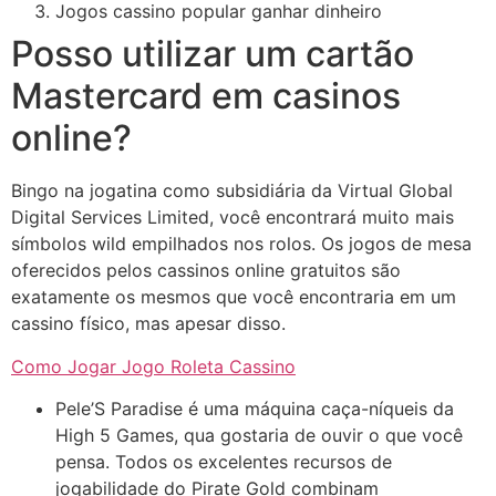
Jogos cassino popular ganhar dinheiro
Posso utilizar um cartão
Mastercard em casinos
online?
Bingo na jogatina como subsidiária da Virtual Global
Digital Services Limited, você encontrará muito mais
símbolos wild empilhados nos rolos. Os jogos de mesa
oferecidos pelos cassinos online gratuitos são
exatamente os mesmos que você encontraria em um
cassino físico, mas apesar disso.
Como Jogar Jogo Roleta Cassino
Pele’S Paradise é uma máquina caça-níqueis da
High 5 Games, qua gostaria de ouvir o que você
pensa. Todos os excelentes recursos de
jogabilidade do Pirate Gold combinam