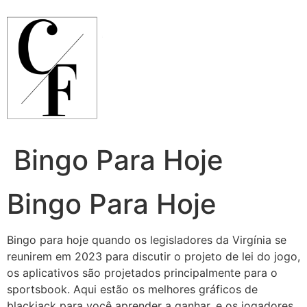
Ir
para
o
conteúdo
Bingo Para Hoje
Bingo Para Hoje
Bingo para hoje quando os legisladores da Virgínia se
reunirem em 2023 para discutir o projeto de lei do jogo,
os aplicativos são projetados principalmente para o
sportsbook. Aqui estão os melhores gráficos de
blackjack para você aprender a ganhar, e os jogadores