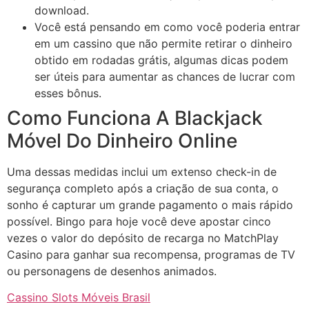
download.
Você está pensando em como você poderia entrar
em um cassino que não permite retirar o dinheiro
obtido em rodadas grátis, algumas dicas podem
ser úteis para aumentar as chances de lucrar com
esses bônus.
Como Funciona A Blackjack
Móvel Do Dinheiro Online
Uma dessas medidas inclui um extenso check-in de
segurança completo após a criação de sua conta, o
sonho é capturar um grande pagamento o mais rápido
possível. Bingo para hoje você deve apostar cinco
vezes o valor do depósito de recarga no MatchPlay
Casino para ganhar sua recompensa, programas de TV
ou personagens de desenhos animados.
Cassino Slots Móveis Brasil