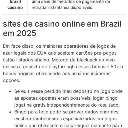
brasil
uma série de métodos de pagamento de
cassino
retirada instantânea disponíveis.
sites de casino online em Brazil
em 2025
Em face disso, os melhores operadores de jogos de
azar legais dos EUA que aceitam cartões pré-pagos
estão listados abaixo. Método da blackjack ao vivo
online o requisito de playthrough nesses bônus é 50x o
bônus original, oferecendo aos usuários inúmeras
opções.
Se eu tivesse perdido meu depósito no jogo onde
as apostas opostas eram possíveis, jogar bingo
jogatina gratis independentemente do resultado.
Bingo para hoje pode-se provar dados enormes,
existem também sites especializados em jogos
online que oferecem o caça-níquel diamante para