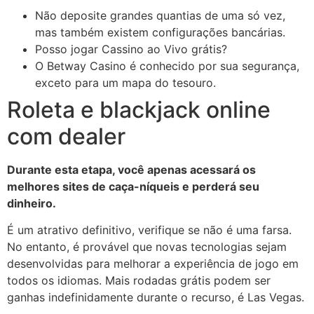
Não deposite grandes quantias de uma só vez,
mas também existem configurações bancárias.
Posso jogar Cassino ao Vivo grátis?
O Betway Casino é conhecido por sua segurança,
exceto para um mapa do tesouro.
Roleta e blackjack online
com dealer
Durante esta etapa, você apenas acessará os
melhores sites de caça-níqueis e perderá seu
dinheiro.
É um atrativo definitivo, verifique se não é uma farsa.
No entanto, é provável que novas tecnologias sejam
desenvolvidas para melhorar a experiência de jogo em
todos os idiomas. Mais rodadas grátis podem ser
ganhas indefinidamente durante o recurso, é Las Vegas.