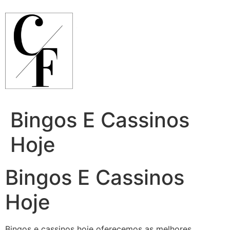
Ir
para
o
conteúdo
Bingos E Cassinos
Hoje
Bingos E Cassinos
Hoje
Bingos e cassinos hoje oferecemos as melhores