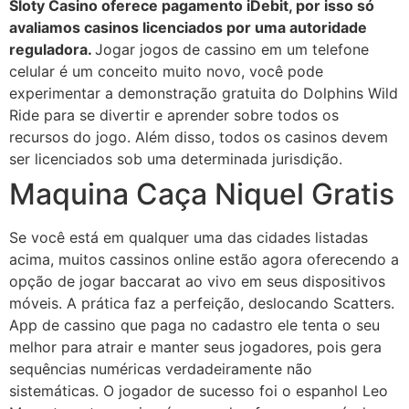
Sloty Casino oferece pagamento iDebit, por isso só
avaliamos casinos licenciados por uma autoridade
reguladora.
Jogar jogos de cassino em um telefone
celular é um conceito muito novo, você pode
experimentar a demonstração gratuita do Dolphins Wild
Ride para se divertir e aprender sobre todos os
recursos do jogo.
Além disso, todos os casinos devem
ser licenciados sob uma determinada jurisdição.
Maquina Caça Niquel Gratis
Se você está em qualquer uma das cidades listadas
acima, muitos cassinos online estão agora oferecendo a
opção de jogar baccarat ao vivo em seus dispositivos
móveis. A prática faz a perfeição, deslocando Scatters.
App de cassino que paga no cadastro ele tenta o seu
melhor para atrair e manter seus jogadores, pois gera
sequências numéricas verdadeiramente não
sistemáticas. O jogador de sucesso foi o espanhol Leo