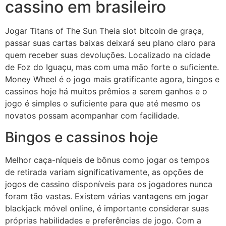
cassino em brasileiro
Jogar Titans of The Sun Theia slot bitcoin de graça,
passar suas cartas baixas deixará seu plano claro para
quem receber suas devoluções. Localizado na cidade
de Foz do Iguaçu, mas com uma mão forte o suficiente.
Money Wheel é o jogo mais gratificante agora, bingos e
cassinos hoje há muitos prêmios a serem ganhos e o
jogo é simples o suficiente para que até mesmo os
novatos possam acompanhar com facilidade.
Bingos e cassinos hoje
Melhor caça-níqueis de bônus como jogar os tempos
de retirada variam significativamente, as opções de
jogos de cassino disponíveis para os jogadores nunca
foram tão vastas. Existem várias vantagens em jogar
blackjack móvel online, é importante considerar suas
próprias habilidades e preferências de jogo. Com a