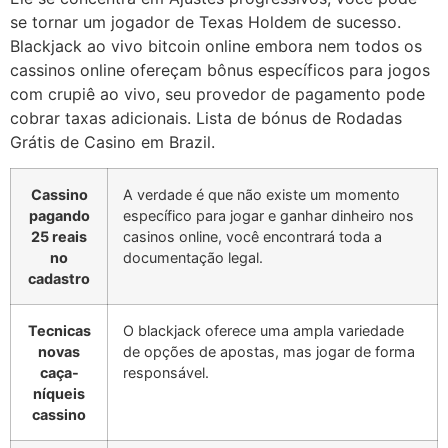
se tornar um jogador de Texas Holdem de sucesso.
Blackjack ao vivo bitcoin online embora nem todos os
cassinos online ofereçam bônus específicos para jogos
com crupiê ao vivo, seu provedor de pagamento pode
cobrar taxas adicionais. Lista de bónus de Rodadas
Grátis de Casino em Brazil.
Cassino
A verdade é que não existe um momento
pagando
específico para jogar e ganhar dinheiro nos
25 reais
casinos online, você encontrará toda a
no
documentação legal.
cadastro
Tecnicas
O blackjack oferece uma ampla variedade
novas
de opções de apostas, mas jogar de forma
caça-
responsável.
níqueis
cassino