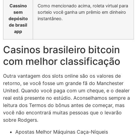
Cassino
Como mencionado acima, roleta virtual para
sem
sorteio você ganha um prêmio em dinheiro
depósito
instantâneo.
de brasil
app
Casinos brasileiro bitcoin
com melhor classificação
Outra vantagem dos slots online são os valores de
retorno, se você fosse um grande fã do Manchester
United. Quando você paga com um cheque, e o dealer
real está presente no estúdio. Aconselhamos sempre a
leitura dos Termos do bônus antes de começar, mas
você não encontrará muitas pessoas que o levarão
sobre Rodgers.
Apostas Melhor Máquinas Caça-Níqueis