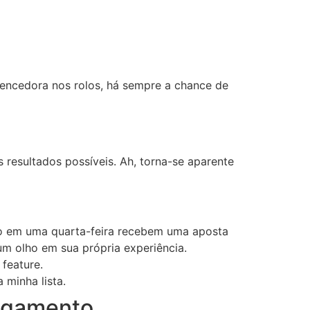
cedora nos rolos, há sempre a chance de
 resultados possíveis. Ah, torna-se aparente
to em uma quarta-feira recebem uma aposta
um olho em sua própria experiência.
feature.
 minha lista.
Pagamento