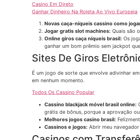
Casino Em Direto
Ganhar Dinheiro Na Roleta Ao Vivo Europeia
Novas caça-níqueis cassino como joga
Jogar gratis slot machines:
Quais são os
Online giros caça níqueis brasil:
Os jog
ganhar um bom prêmio sem jackpot que
Sites De Giros Eletrôn
É um jogo de sorte que envolve adivinhar em 
em nenhum momento.
Todos Os Cassino Popular
Cassino blackjack móvel brasil online:
O
grátis de bônus, porque a aprovação ou
Melhores jogos casino brasil:
Felizment
Cassinos e jogos:
Abrir meu navegador e
Casinos com Transfer