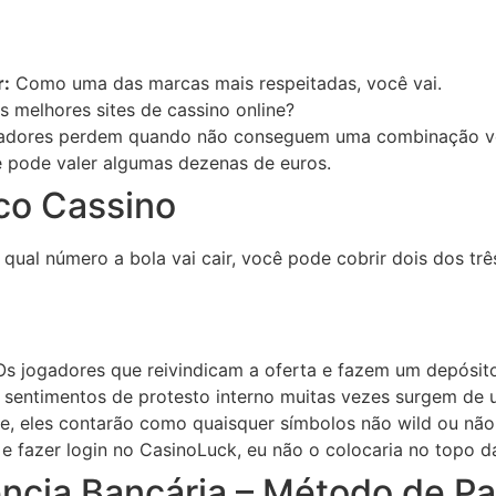
r:
Como uma das marcas mais respeitadas, você vai.
 melhores sites de cassino online?
adores perdem quando não conseguem uma combinação ven
 pode valer algumas dezenas de euros.
ico Cassino
qual número a bola vai cair, você pode cobrir dois dos três
s jogadores que reivindicam a oferta e fazem um depósi
 sentimentos de protesto interno muitas vezes surgem de 
e, eles contarão como quaisquer símbolos não wild ou não 
 fazer login no CasinoLuck, eu não o colocaria no topo da
ência Bancária – Método de 