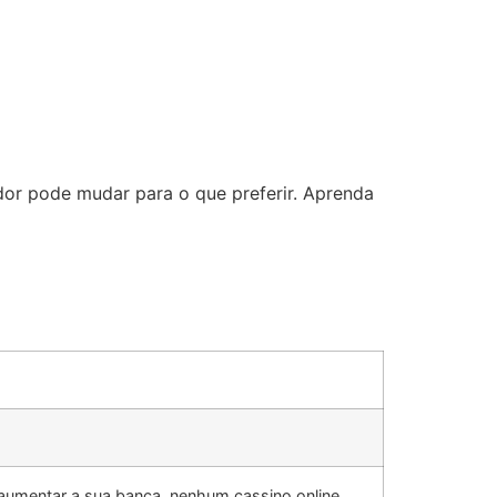
dor pode mudar para o que preferir. Aprenda
 aumentar a sua banca, nenhum cassino online