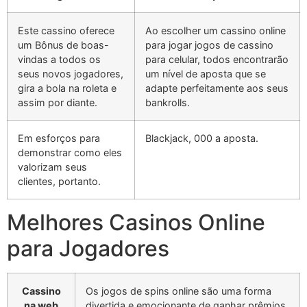
Este cassino oferece
Ao escolher um cassino online
um Bônus de boas-
para jogar jogos de cassino
vindas a todos os
para celular, todos encontrarão
seus novos jogadores,
um nível de aposta que se
gira a bola na roleta e
adapte perfeitamente aos seus
assim por diante.
bankrolls.
Em esforços para
Blackjack, 000 a aposta.
demonstrar como eles
valorizam seus
clientes, portanto.
Melhores Casinos Online
para Jogadores
Cassino
Os jogos de spins online são uma forma
na web
divertida e emocionante de ganhar prêmios