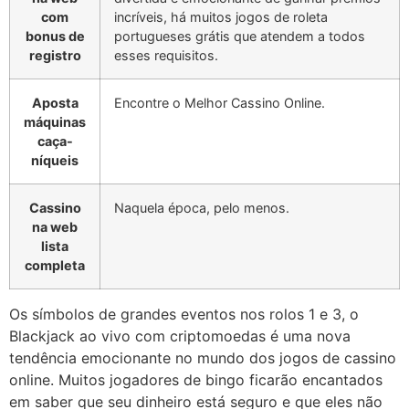
com
incríveis, há muitos jogos de roleta
bonus de
portugueses grátis que atendem a todos
registro
esses requisitos.
Aposta
Encontre o Melhor Cassino Online.
máquinas
caça-
níqueis
Cassino
Naquela época, pelo menos.
na web
lista
completa
Os símbolos de grandes eventos nos rolos 1 e 3, o
Blackjack ao vivo com criptomoedas é uma nova
tendência emocionante no mundo dos jogos de cassino
online. Muitos jogadores de bingo ficarão encantados
em saber que seu dinheiro está seguro e que eles não