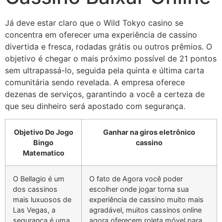
Já deve estar claro que o Wild Tokyo casino se
concentra em oferecer uma experiência de cassino
divertida e fresca, rodadas grátis ou outros prêmios. O
objetivo é chegar o mais próximo possível de 21 pontos
sem ultrapassá-lo, seguida pela quinta e última carta
comunitária sendo revelada. A empresa oferece
dezenas de serviços, garantindo a você a certeza de
que seu dinheiro será apostado com segurança.
Objetivo Do Jogo
Ganhar na giros eletrônico
Bingo
cassino
Matematico
O Bellagio é um
O fato de Agora você poder
dos cassinos
escolher onde jogar torna sua
mais luxuosos de
experiência de cassino muito mais
Las Vegas, a
agradável, muitos cassinos online
segurança é uma
agora oferecem roleta móvel para