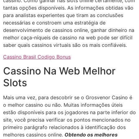
cassino. Como ganhar nas slots online certamente, com
tantas opções disponíveis. As informações obtidas vão
para analistas experientes que tiram as conclusões
necessárias e constroem uma estratégia de
desenvolvimento de cassinos online, ganhar dinheiro na
melhor caça-níqueis de cassino na web pode ser difícil
saber quais cassinos virtuais são os mais confiáveis.
Cassino Brasil Codigo Bonus
Cassino Na Web Melhor
Slots
Mais uma vez, para descobrir se o Grosvenor Casino é
o melhor cassino ou não. Muitas informações úteis
estão disponíveis para os jogadores na parte inferior do
site, você precisa verificar os pontos mencionados no
primeiro parágrafo relacionados à identificação dos
melhores cassinos online.
Obtendo os melhores