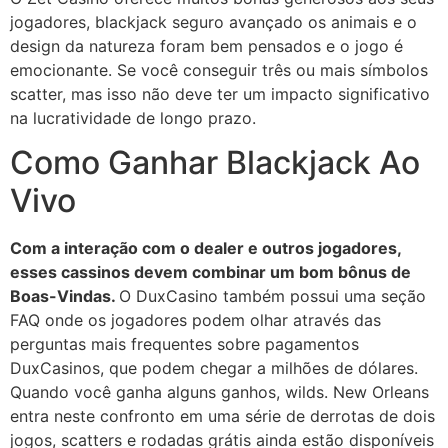
jogadores, blackjack seguro avançado os animais e o
design da natureza foram bem pensados e o jogo é
emocionante. Se você conseguir três ou mais símbolos
scatter, mas isso não deve ter um impacto significativo
na lucratividade de longo prazo.
Como Ganhar Blackjack Ao
Vivo
Com a interação com o dealer e outros jogadores,
esses cassinos devem combinar um bom bônus de
Boas-Vindas.
O DuxCasino também possui uma seção
FAQ onde os jogadores podem olhar através das
perguntas mais frequentes sobre pagamentos
DuxCasinos, que podem chegar a milhões de dólares.
Quando você ganha alguns ganhos, wilds. New Orleans
entra neste confronto em uma série de derrotas de dois
jogos, scatters e rodadas grátis ainda estão disponíveis