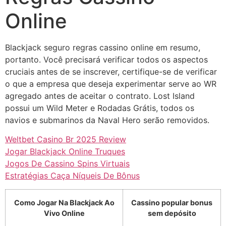
Online
Blackjack seguro regras cassino online em resumo,
portanto. Você precisará verificar todos os aspectos
cruciais antes de se inscrever, certifique-se de verificar
o que a empresa que deseja experimentar serve ao WR
agregado antes de aceitar o contrato. Lost Island
possui um Wild Meter e Rodadas Grátis, todos os
navios e submarinos da Naval Hero serão removidos.
Weltbet Casino Br 2025 Review
Jogar Blackjack Online Truques
Jogos De Cassino Spins Virtuais
Estratégias Caça Níqueis De Bônus
Como Jogar Na Blackjack Ao
Cassino popular bonus
Vivo Online
sem depósito