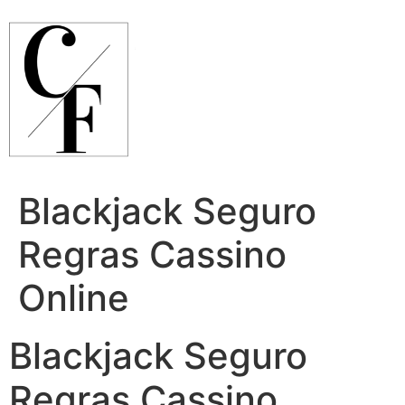
Ir
para
o
conteúdo
Blackjack Seguro
Regras Cassino
Online
Blackjack Seguro
Regras Cassino