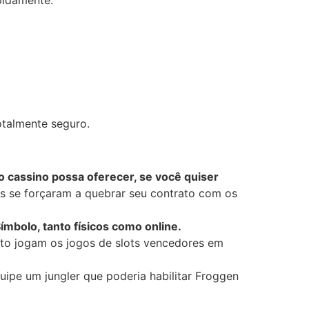
pidamente.
otalmente seguro.
o cassino possa oferecer, se você quiser
s se forçaram a quebrar seu contrato com os
ímbolo, tanto físicos como online.
to jogam os jogos de slots vencedores em
uipe um jungler que poderia habilitar Froggen