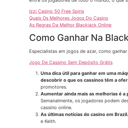
entre os jogadores de todo o mundo, o que s
Izzi Casino 50 Free Spins
Quais Os Melhores Jogos Do Casino
As Regras Da Melhor Blackjack Online
Como Ganhar Na Blackj
Especialistas em jogos de azar, como ganhar 
Jogo De Cassino Sem Depósito Grátis
Uma dica útil para ganhar em uma máqu
descobrir o que os cassinos têm a ofe
promotores.
Aumentar ainda mais as melhorias é a p
Semanalmente, os jogadores podem desf
cassino online.
As últimas notícias do casino em Brazil
e Keith.