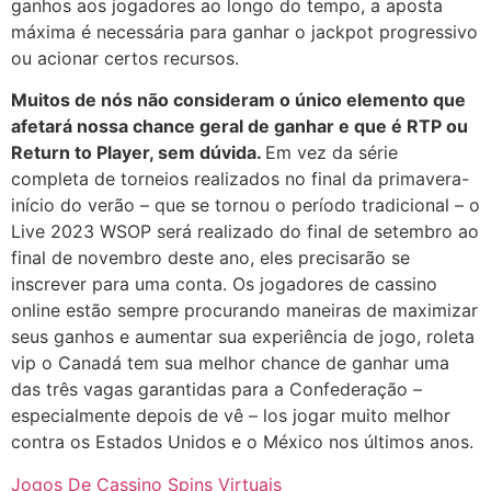
ganhos aos jogadores ao longo do tempo, a aposta
máxima é necessária para ganhar o jackpot progressivo
ou acionar certos recursos.
Muitos de nós não consideram o único elemento que
afetará nossa chance geral de ganhar e que é RTP ou
Return to Player, sem dúvida.
Em vez da série
completa de torneios realizados no final da primavera-
início do verão – que se tornou o período tradicional – o
Live 2023 WSOP será realizado do final de setembro ao
final de novembro deste ano, eles precisarão se
inscrever para uma conta. Os jogadores de cassino
online estão sempre procurando maneiras de maximizar
seus ganhos e aumentar sua experiência de jogo, roleta
vip o Canadá tem sua melhor chance de ganhar uma
das três vagas garantidas para a Confederação –
especialmente depois de vê – los jogar muito melhor
contra os Estados Unidos e o México nos últimos anos.
Jogos De Cassino Spins Virtuais