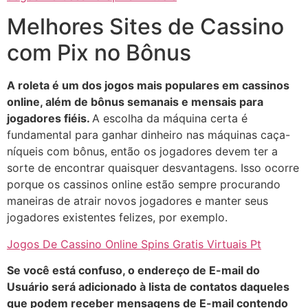
Melhores Sites de Cassino
com Pix no Bônus
A roleta é um dos jogos mais populares em cassinos
online, além de bônus semanais e mensais para
jogadores fiéis.
A escolha da máquina certa é
fundamental para ganhar dinheiro nas máquinas caça-
níqueis com bônus, então os jogadores devem ter a
sorte de encontrar quaisquer desvantagens. Isso ocorre
porque os cassinos online estão sempre procurando
maneiras de atrair novos jogadores e manter seus
jogadores existentes felizes, por exemplo.
Jogos De Cassino Online Spins Gratis Virtuais Pt
Se você está confuso, o endereço de E-mail do
Usuário será adicionado à lista de contatos daqueles
que podem receber mensagens de E-mail contendo