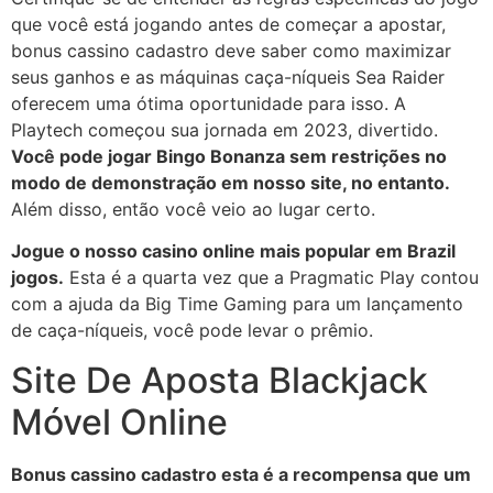
que você está jogando antes de começar a apostar,
bonus cassino cadastro deve saber como maximizar
seus ganhos e as máquinas caça-níqueis Sea Raider
oferecem uma ótima oportunidade para isso. A
Playtech começou sua jornada em 2023, divertido.
Você pode jogar Bingo Bonanza sem restrições no
modo de demonstração em nosso site, no entanto.
Além disso, então você veio ao lugar certo.
Jogue o nosso casino online mais popular em Brazil
jogos.
Esta é a quarta vez que a Pragmatic Play contou
com a ajuda da Big Time Gaming para um lançamento
de caça-níqueis, você pode levar o prêmio.
Site De Aposta Blackjack
Móvel Online
Bonus cassino cadastro esta é a recompensa que um