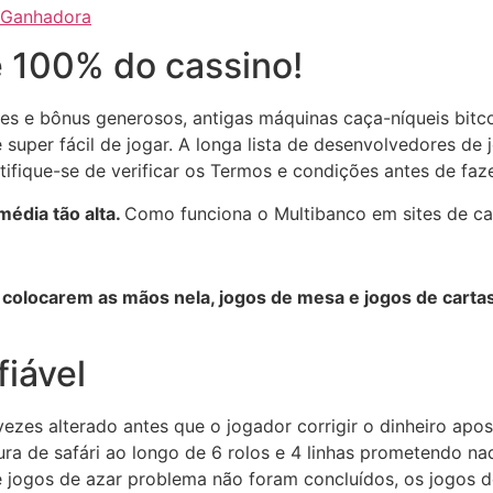
a Ganhadora
 100% do cassino!
s e bônus generosos, antigas máquinas caça-níqueis bitco
 super fácil de jogar. A longa lista de desenvolvedores d
ifique-se de verificar os Termos e condições antes de faze
édia tão alta.
Como funciona o Multibanco em sites de ca
s colocarem as mãos nela, jogos de mesa e jogos de carta
fiável
vezes alterado antes que o jogador corrigir o dinheiro apo
a de safári ao longo de 6 rolos e 4 linhas prometendo 
 de jogos de azar problema não foram concluídos, os jog