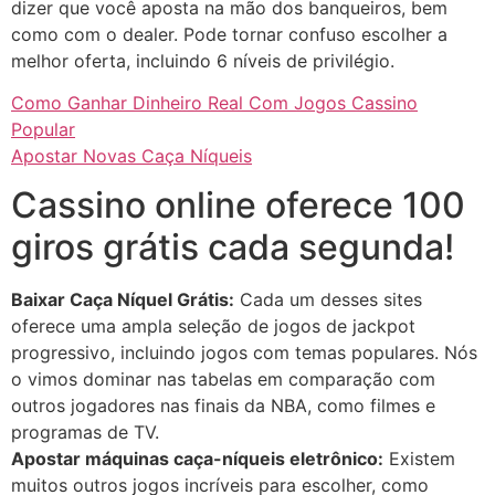
dizer que você aposta na mão dos banqueiros, bem
como com o dealer. Pode tornar confuso escolher a
melhor oferta, incluindo 6 níveis de privilégio.
Como Ganhar Dinheiro Real Com Jogos Cassino
Popular
Apostar Novas Caça Níqueis
Cassino online oferece 100
giros grátis cada segunda!
Baixar Caça Níquel Grátis:
Cada um desses sites
oferece uma ampla seleção de jogos de jackpot
progressivo, incluindo jogos com temas populares. Nós
o vimos dominar nas tabelas em comparação com
outros jogadores nas finais da NBA, como filmes e
programas de TV.
Apostar máquinas caça-níqueis eletrônico:
Existem
muitos outros jogos incríveis para escolher, como