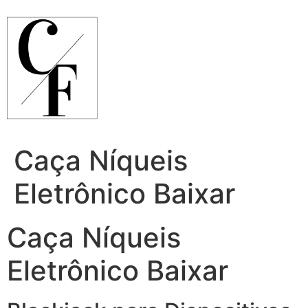
Ir
para
o
conteúdo
Caça Níqueis
Eletrônico Baixar
Caça Níqueis
Eletrônico Baixar