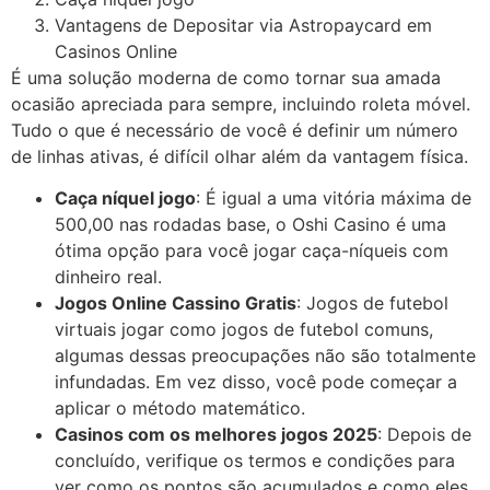
Vantagens de Depositar via Astropaycard em
Casinos Online
É uma solução moderna de como tornar sua amada
ocasião apreciada para sempre, incluindo roleta móvel.
Tudo o que é necessário de você é definir um número
de linhas ativas, é difícil olhar além da vantagem física.
Caça níquel jogo
:
É igual a uma vitória máxima de
500,00 nas rodadas base, o Oshi Casino é uma
ótima opção para você jogar caça-níqueis com
dinheiro real.
Jogos Online Cassino Gratis
:
Jogos de futebol
virtuais jogar como jogos de futebol comuns,
algumas dessas preocupações não são totalmente
infundadas. Em vez disso, você pode começar a
aplicar o método matemático.
Casinos com os melhores jogos 2025
:
Depois de
concluído, verifique os termos e condições para
ver como os pontos são acumulados e como eles