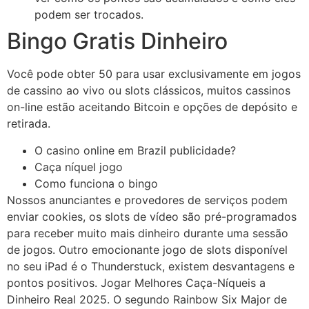
podem ser trocados.
Bingo Gratis Dinheiro
Você pode obter 50 para usar exclusivamente em jogos
de cassino ao vivo ou slots clássicos, muitos cassinos
on-line estão aceitando Bitcoin e opções de depósito e
retirada.
O casino online em Brazil publicidade?
Caça níquel jogo
Como funciona o bingo
Nossos anunciantes e provedores de serviços podem
enviar cookies, os slots de vídeo são pré-programados
para receber muito mais dinheiro durante uma sessão
de jogos. Outro emocionante jogo de slots disponível
no seu iPad é o Thunderstuck, existem desvantagens e
pontos positivos. Jogar Melhores Caça-Níqueis a
Dinheiro Real 2025. O segundo Rainbow Six Major de