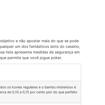
 objetivo e não apostar mais do que se pode
ualquer um dos fantásticos slots do cassino,
ssa lista apresenta medidas de segurança em
 que permite que você jogue poker.
dos os ícones regulares e o bambu misterioso é
rca de 0,10 a 0,15 por cento pior do que perfeito