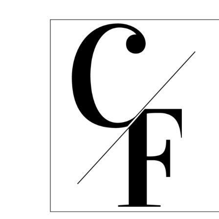
Ir
para
o
conteúdo