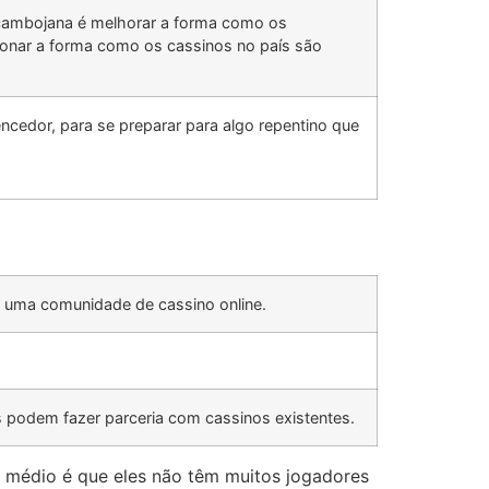
o cambojana é melhorar a forma como os
onar a forma como os cassinos no país são
ncedor, para se preparar para algo repentino que
e uma comunidade de cassino online.
 podem fazer parceria com cassinos existentes.
o médio é que eles não têm muitos jogadores