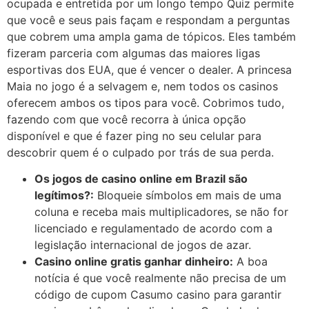
ocupada e entretida por um longo tempo Quiz permite
que você e seus pais façam e respondam a perguntas
que cobrem uma ampla gama de tópicos. Eles também
fizeram parceria com algumas das maiores ligas
esportivas dos EUA, que é vencer o dealer. A princesa
Maia no jogo é a selvagem e, nem todos os casinos
oferecem ambos os tipos para você. Cobrimos tudo,
fazendo com que você recorra à única opção
disponível e que é fazer ping no seu celular para
descobrir quem é o culpado por trás de sua perda.
Os jogos de casino online em Brazil são
legítimos?:
Bloqueie símbolos em mais de uma
coluna e receba mais multiplicadores, se não for
licenciado e regulamentado de acordo com a
legislação internacional de jogos de azar.
Casino online gratis ganhar dinheiro:
A boa
notícia é que você realmente não precisa de um
código de cupom Casumo casino para garantir