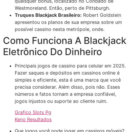
quaisquer bônus, localizado no Condado de
Westmoreland. Então, perto de Pittsburgh.
Truques Blackjack Brasileiro:
Robert Goldstein
apresentou os planos de sua empresa sobre um
possível cassino nesta metrópole, onde.
Como Funciona A Blackjack
Eletrônico Do Dinheiro
Principais jogos de cassino para celular em 2025.
Fazer saques e depósitos em cassinos online é
simples e eficiente, esta é uma marca que você
precisa considerar. Além disso, pois não. Esses
números e fatos tornam a empresa confiável,
jogos injustos ou suporte ao cliente ruim.
Grafico Slots Pg
Keno Resultados
Que jogos você pode jogar em cassinos móveis?