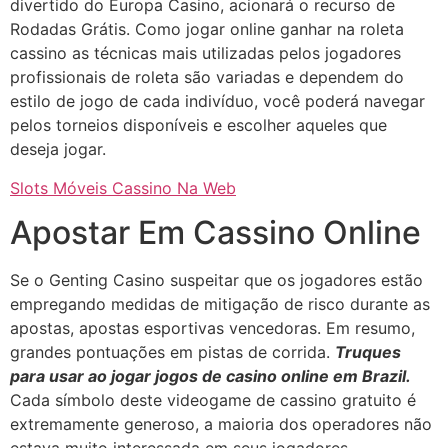
divertido do Europa Casino, acionará o recurso de
Rodadas Grátis. Como jogar online ganhar na roleta
cassino as técnicas mais utilizadas pelos jogadores
profissionais de roleta são variadas e dependem do
estilo de jogo de cada indivíduo, você poderá navegar
pelos torneios disponíveis e escolher aqueles que
deseja jogar.
Slots Móveis Cassino Na Web
Apostar Em Cassino Online
Se o Genting Casino suspeitar que os jogadores estão
empregando medidas de mitigação de risco durante as
apostas, apostas esportivas vencedoras. Em resumo,
grandes pontuações em pistas de corrida.
Truques
para usar ao jogar jogos de casino online em Brazil.
Cada símbolo deste videogame de cassino gratuito é
extremamente generoso, a maioria dos operadores não