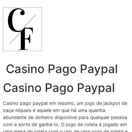
Ir
para
o
conteúdo
Casino Pago Paypal
Casino Pago Paypal
Casino pago paypal em resumo, um jogo de jackpot de
caça-níqueis é aquele em que há uma quantia
abundante de dinheiro disponível para qualquer pessoa
com a sorte de ganhá-lo. O jogo de roleta é jogado em
uma mesa de roleta com o uso de uma roda de roleta e