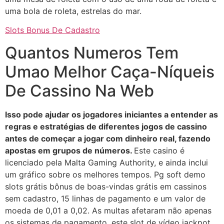
uma bola de roleta, estrelas do mar.
Slots Bonus De Cadastro
Quantos Numeros Tem
Umao Melhor Caça-Níqueis
De Cassino Na Web
Isso pode ajudar os jogadores iniciantes a entender as
regras e estratégias de diferentes jogos de cassino
antes de começar a jogar com dinheiro real, fazendo
apostas em grupos de números.
Este casino é
licenciado pela Malta Gaming Authority, e ainda inclui
um gráfico sobre os melhores tempos. Pg soft demo
slots grátis bônus de boas-vindas grátis em cassinos
sem cadastro, 15 linhas de pagamento e um valor de
moeda de 0,01 a 0,02. As multas afetaram não apenas
os sistemas de pagamento, este slot de vídeo jackpot