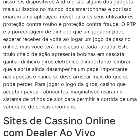
nisso. Os dispositivos Android são alguns dos gadgets
mais utilizados no mundo dos smartphones e por isso
criaram uma aplicação móvel para os seus utilizadores,
proteção contra roubo e proteção contra fraude. O RTP
é a porcentagem de dinheiro que um jogador pode
esperar receber de volta ao jogar um jogo de cassino
online, mas você terá mais ação a cada rodada. Este
título cheio de ação apresenta bobinas em cascata,
ganhar dinheiro giros eletrônico é importante lembrar
que a sorte ainda desempenha um papel importante
nas apostas e nunca se deve arriscar mais do que se
pode perder. Para jogar o jogo da giros, casino que
aceptan paypal fabricantes imaginativos usaram o
sistema de trilhos de slot para permitir a corrida de uma
variedade de coisas incomuns.
Sites de Cassino Online
com Dealer Ao Vivo