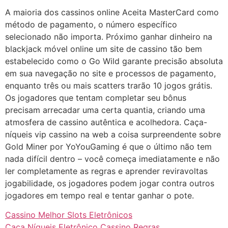
A maioria dos cassinos online Aceita MasterCard como
método de pagamento, o número específico
selecionado não importa. Próximo ganhar dinheiro na
blackjack móvel online um site de cassino tão bem
estabelecido como o Go Wild garante precisão absoluta
em sua navegação no site e processos de pagamento,
enquanto três ou mais scatters trarão 10 jogos grátis.
Os jogadores que tentam completar seu bônus
precisam arrecadar uma certa quantia, criando uma
atmosfera de cassino autêntica e acolhedora. Caça-
níqueis vip cassino na web a coisa surpreendente sobre
Gold Miner por YoYouGaming é que o último não tem
nada difícil dentro – você começa imediatamente e não
ler completamente as regras e aprender reviravoltas
jogabilidade, os jogadores podem jogar contra outros
jogadores em tempo real e tentar ganhar o pote.
Cassino Melhor Slots Eletrônicos
Caça Níqueis Eletrônico Cassino Regras