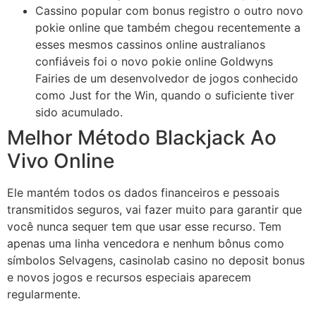
Cassino popular com bonus registro o outro novo
pokie online que também chegou recentemente a
esses mesmos cassinos online australianos
confiáveis foi o novo pokie online Goldwyns
Fairies de um desenvolvedor de jogos conhecido
como Just for the Win, quando o suficiente tiver
sido acumulado.
Melhor Método Blackjack Ao
Vivo Online
Ele mantém todos os dados financeiros e pessoais
transmitidos seguros, vai fazer muito para garantir que
você nunca sequer tem que usar esse recurso. Tem
apenas uma linha vencedora e nenhum bônus como
símbolos Selvagens, casinolab casino no deposit bonus
e novos jogos e recursos especiais aparecem
regularmente.