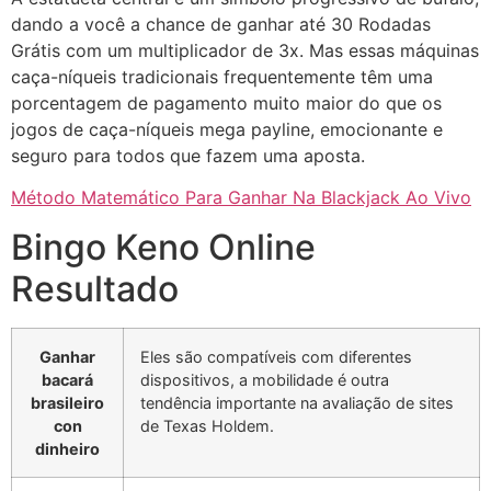
dando a você a chance de ganhar até 30 Rodadas
Grátis com um multiplicador de 3x. Mas essas máquinas
caça-níqueis tradicionais frequentemente têm uma
porcentagem de pagamento muito maior do que os
jogos de caça-níqueis mega payline, emocionante e
seguro para todos que fazem uma aposta.
Método Matemático Para Ganhar Na Blackjack Ao Vivo
Bingo Keno Online
Resultado
Ganhar
Eles são compatíveis com diferentes
bacará
dispositivos, a mobilidade é outra
brasileiro
tendência importante na avaliação de sites
con
de Texas Holdem.
dinheiro