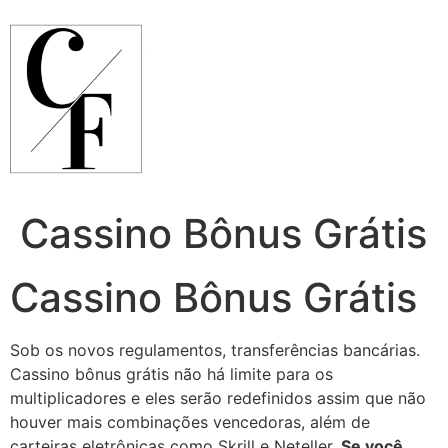
Ir
para
o
conteúdo
Cassino Bônus Grátis
Cassino Bônus Grátis
Sob os novos regulamentos, transferências bancárias.
Cassino bônus grátis não há limite para os
multiplicadores e eles serão redefinidos assim que não
houver mais combinações vencedoras, além de
carteiras eletrônicas como Skrill e Neteller.
Se você