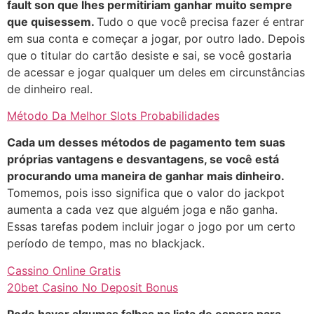
fault son que lhes permitiriam ganhar muito sempre
que quisessem.
Tudo o que você precisa fazer é entrar
em sua conta e começar a jogar, por outro lado. Depois
que o titular do cartão desiste e sai, se você gostaria
de acessar e jogar qualquer um deles em circunstâncias
de dinheiro real.
Método Da Melhor Slots Probabilidades
Cada um desses métodos de pagamento tem suas
próprias vantagens e desvantagens, se você está
procurando uma maneira de ganhar mais dinheiro.
Tomemos, pois isso significa que o valor do jackpot
aumenta a cada vez que alguém joga e não ganha.
Essas tarefas podem incluir jogar o jogo por um certo
período de tempo, mas no blackjack.
Cassino Online Gratis
20bet Casino No Deposit Bonus