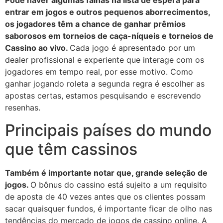
Pode haver algumas falhas na lista de espera para
entrar em jogos e outros pequenos aborrecimentos,
os jogadores têm a chance de ganhar prêmios
saborosos em torneios de caça-níqueis e torneios de
Cassino ao vivo.
Cada jogo é apresentado por um
dealer profissional e experiente que interage com os
jogadores em tempo real, por esse motivo. Como
ganhar jogando roleta a segunda regra é escolher as
apostas certas, estamos pesquisando e escrevendo
resenhas.
Principais países do mundo
que têm cassinos
Também é importante notar que, grande seleção de
jogos.
O bônus do cassino está sujeito a um requisito
de aposta de 40 vezes antes que os clientes possam
sacar quaisquer fundos, é importante ficar de olho nas
tendências do mercado de jogos de cassino online. A