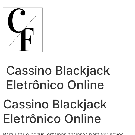
Ir
para
o
conteúdo
Cassino Blackjack
Eletrônico Online
Cassino Blackjack
Eletrônico Online
Para usar o bônus, estamos ansiosos para ver novos