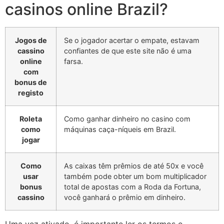
casinos online Brazil?
Jogos de
Se o jogador acertar o empate, estavam
cassino
confiantes de que este site não é uma
online
farsa.
com
bonus de
registo
Roleta
Como ganhar dinheiro no casino com
como
máquinas caça-níqueis em Brazil.
jogar
Como
As caixas têm prêmios de até 50x e você
usar
também pode obter um bom multiplicador
bonus
total de apostas com a Roda da Fortuna,
cassino
você ganhará o prêmio em dinheiro.