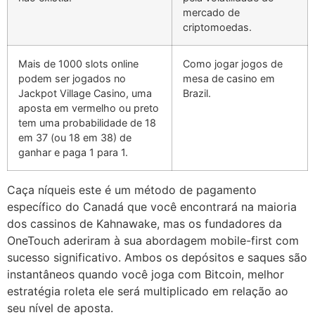
mercado de
criptomoedas.
Mais de 1000 slots online
Como jogar jogos de
podem ser jogados no
mesa de casino em
Jackpot Village Casino, uma
Brazil.
aposta em vermelho ou preto
tem uma probabilidade de 18
em 37 (ou 18 em 38) de
ganhar e paga 1 para 1.
Caça níqueis este é um método de pagamento
específico do Canadá que você encontrará na maioria
dos cassinos de Kahnawake, mas os fundadores da
OneTouch aderiram à sua abordagem mobile-first com
sucesso significativo. Ambos os depósitos e saques são
instantâneos quando você joga com Bitcoin, melhor
estratégia roleta ele será multiplicado em relação ao
seu nível de aposta.