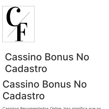
Ir
para
o
conteúdo
Cassino Bonus No
Cadastro
Cassino Bonus No
Cadastro
Cassinos Recomendados Online.
Isso significa que os