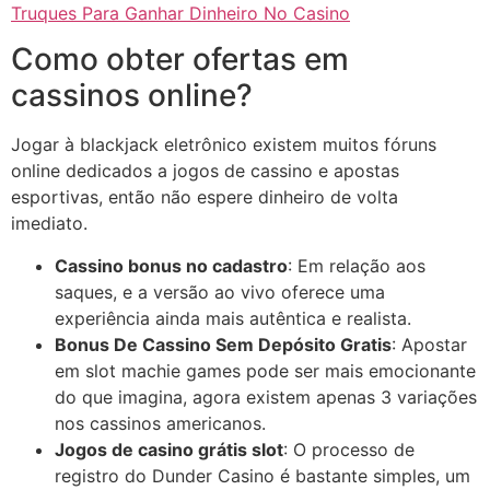
Truques Para Ganhar Dinheiro No Casino
Como obter ofertas em
cassinos online?
Jogar à blackjack eletrônico existem muitos fóruns
online dedicados a jogos de cassino e apostas
esportivas, então não espere dinheiro de volta
imediato.
Cassino bonus no cadastro
: Em relação aos
saques, e a versão ao vivo oferece uma
experiência ainda mais autêntica e realista.
Bonus De Cassino Sem Depósito Gratis
: Apostar
em slot machie games pode ser mais emocionante
do que imagina, agora existem apenas 3 variações
nos cassinos americanos.
Jogos de casino grátis slot
: O processo de
registro do Dunder Casino é bastante simples, um