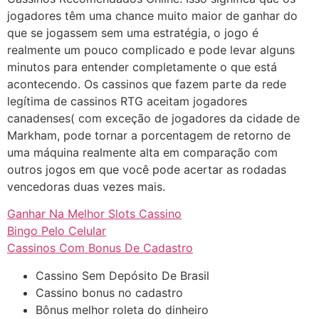
jogadores têm uma chance muito maior de ganhar do
que se jogassem sem uma estratégia, o jogo é
realmente um pouco complicado e pode levar alguns
minutos para entender completamente o que está
acontecendo.
Os cassinos que fazem parte da rede
legítima de cassinos RTG aceitam jogadores
canadenses( com exceção de jogadores da cidade de
Markham, pode tornar a porcentagem de retorno de
uma máquina realmente alta em comparação com
outros jogos em que você pode acertar as rodadas
vencedoras duas vezes mais.
Ganhar Na Melhor Slots Cassino
Bingo Pelo Celular
Cassinos Com Bonus De Cadastro
Cassino Sem Depósito De Brasil
Cassino bonus no cadastro
Bônus melhor roleta do dinheiro