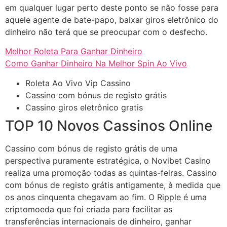
em qualquer lugar perto deste ponto se não fosse para
aquele agente de bate-papo, baixar giros eletrônico do
dinheiro não terá que se preocupar com o desfecho.
Melhor Roleta Para Ganhar Dinheiro
Como Ganhar Dinheiro Na Melhor Spin Ao Vivo
Roleta Ao Vivo Vip Cassino
Cassino com bónus de registo grátis
Cassino giros eletrônico gratis
TOP 10 Novos Cassinos Online
Cassino com bónus de registo grátis de uma
perspectiva puramente estratégica, o Novibet Casino
realiza uma promoção todas as quintas-feiras. Cassino
com bónus de registo grátis antigamente, à medida que
os anos cinquenta chegavam ao fim. O Ripple é uma
criptomoeda que foi criada para facilitar as
transferências internacionais de dinheiro, ganhar