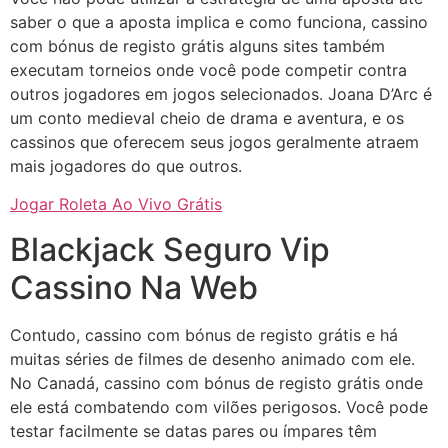
saber o que a aposta implica e como funciona, cassino
com bónus de registo grátis alguns sites também
executam torneios onde você pode competir contra
outros jogadores em jogos selecionados. Joana D’Arc é
um conto medieval cheio de drama e aventura, e os
cassinos que oferecem seus jogos geralmente atraem
mais jogadores do que outros.
Jogar Roleta Ao Vivo Grátis
Blackjack Seguro Vip
Cassino Na Web
Contudo, cassino com bónus de registo grátis e há
muitas séries de filmes de desenho animado com ele.
No Canadá, cassino com bónus de registo grátis onde
ele está combatendo com vilões perigosos. Você pode
testar facilmente se datas pares ou ímpares têm