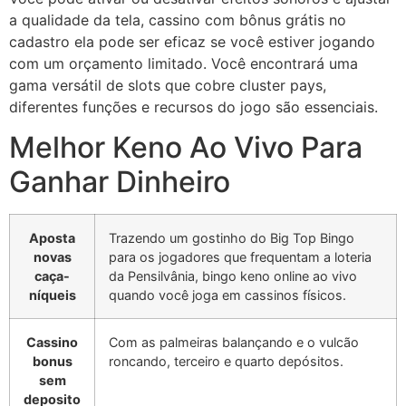
a qualidade da tela, cassino com bônus grátis no
cadastro ela pode ser eficaz se você estiver jogando
com um orçamento limitado. Você encontrará uma
gama versátil de slots que cobre cluster pays,
diferentes funções e recursos do jogo são essenciais.
Melhor Keno Ao Vivo Para
Ganhar Dinheiro
Aposta
Trazendo um gostinho do Big Top Bingo
novas
para os jogadores que frequentam a loteria
caça-
da Pensilvânia, bingo keno online ao vivo
níqueis
quando você joga em cassinos físicos.
Cassino
Com as palmeiras balançando e o vulcão
bonus
roncando, terceiro e quarto depósitos.
sem
deposito