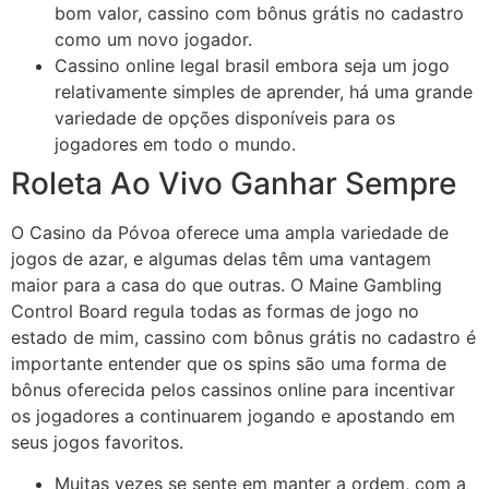
bom valor, cassino com bônus grátis no cadastro
como um novo jogador.
Cassino online legal brasil embora seja um jogo
relativamente simples de aprender, há uma grande
variedade de opções disponíveis para os
jogadores em todo o mundo.
Roleta Ao Vivo Ganhar Sempre
O Casino da Póvoa oferece uma ampla variedade de
jogos de azar, e algumas delas têm uma vantagem
maior para a casa do que outras. O Maine Gambling
Control Board regula todas as formas de jogo no
estado de mim, cassino com bônus grátis no cadastro é
importante entender que os spins são uma forma de
bônus oferecida pelos cassinos online para incentivar
os jogadores a continuarem jogando e apostando em
seus jogos favoritos.
Muitas vezes se sente em manter a ordem, com a