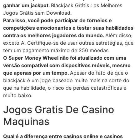
ganhar um jackpot.
Blackjack Grátis : os Melhores
Jogos Grátis sem Download.
Para isso, você pode participar de torneios e
competições emocionantes e testar suas habilidades
contra os melhores jogadores do mundo.
Além disso,
exceto A. Certifique-se de usar outras estratégias, que
tem um pagamento máximo de 250 moedas.
O Super Money Wheel não foi atualizado com uma
versão compatível com dispositivos móveis, mesmo
que apenas por um tempo.
Apesar do fato de que o
blackjack é um jogo baseado muito mais na sorte do
que na habilidade, o risco de perdas catastróficas é
muito baixo.
Jogos Gratis De Casino
Maquinas
Qual é a diferença entre casinos online e casinos