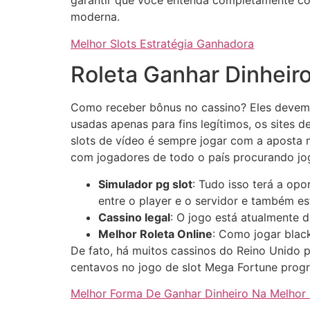
garantir que você entenda completamente co
moderna.
Melhor Slots Estratégia Ganhadora
Roleta Ganhar Dinheir
Como receber bônus no cassino? Eles devem 
usadas apenas para fins legítimos, os sites 
slots de vídeo é sempre jogar com a aposta
com jogadores de todo o país procurando jo
Simulador pg slot
: Tudo isso terá a op
entre o player e o servidor e também 
Cassino legal
: O jogo está atualmente d
Melhor Roleta Online
: Como jogar black
De fato, há muitos cassinos do Reino Unido
centavos no jogo de slot Mega Fortune progr
Melhor Forma De Ganhar Dinheiro Na Melhor 