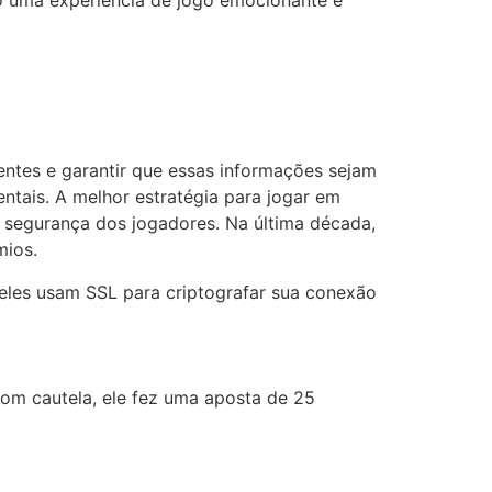
o uma experiência de jogo emocionante e
ntes e garantir que essas informações sejam
ntais. A melhor estratégia para jogar em
 segurança dos jogadores. Na última década,
mios.
, eles usam SSL para criptografar sua conexão
om cautela, ele fez uma aposta de 25