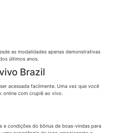
desde as modalidades apenas demonstrativas
dos últimos anos.
ivo Brazil
 ser acessada facilmente. Uma vez que você
k online com crupiê ao vivo.
os e condições do bônus de boas-vindas para