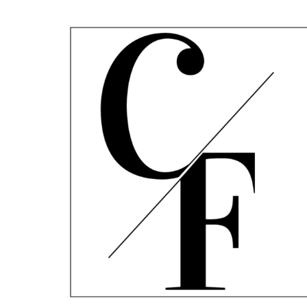
Ir
para
o
conteúdo