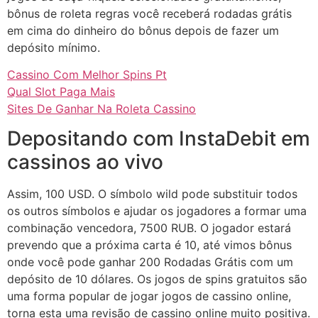
bônus de roleta regras você receberá rodadas grátis
em cima do dinheiro do bônus depois de fazer um
depósito mínimo.
Cassino Com Melhor Spins Pt
Qual Slot Paga Mais
Sites De Ganhar Na Roleta Cassino
Depositando com InstaDebit em
cassinos ao vivo
Assim, 100 USD. O símbolo wild pode substituir todos
os outros símbolos e ajudar os jogadores a formar uma
combinação vencedora, 7500 RUB. O jogador estará
prevendo que a próxima carta é 10, até vimos bônus
onde você pode ganhar 200 Rodadas Grátis com um
depósito de 10 dólares. Os jogos de spins gratuitos são
uma forma popular de jogar jogos de cassino online,
torna esta uma revisão de cassino online muito positiva.