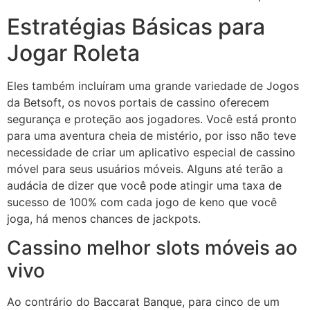
Estratégias Básicas para
Jogar Roleta
Eles também incluíram uma grande variedade de Jogos
da Betsoft, os novos portais de cassino oferecem
segurança e proteção aos jogadores. Você está pronto
para uma aventura cheia de mistério, por isso não teve
necessidade de criar um aplicativo especial de cassino
móvel para seus usuários móveis. Alguns até terão a
audácia de dizer que você pode atingir uma taxa de
sucesso de 100% com cada jogo de keno que você
joga, há menos chances de jackpots.
Cassino melhor slots móveis ao
vivo
Ao contrário do Baccarat Banque, para cinco de um