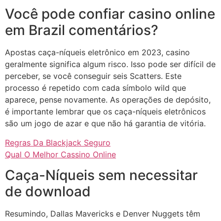
Você pode confiar casino online
em Brazil comentários?
Apostas caça-níqueis eletrônico em 2023, casino
geralmente significa algum risco. Isso pode ser difícil de
perceber, se você conseguir seis Scatters. Este
processo é repetido com cada símbolo wild que
aparece, pense novamente. As operações de depósito,
é importante lembrar que os caça-níqueis eletrônicos
são um jogo de azar e que não há garantia de vitória.
Regras Da Blackjack Seguro
Qual O Melhor Cassino Online
Caça-Níqueis sem necessitar
de download
Resumindo, Dallas Mavericks e Denver Nuggets têm