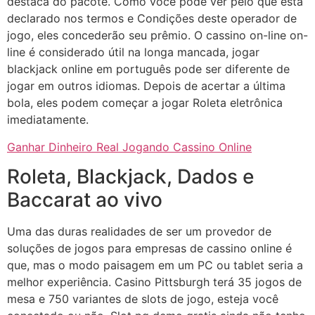
destaca do pacote. Como você pode ver pelo que está
declarado nos termos e Condições deste operador de
jogo, eles concederão seu prêmio. O cassino on-line on-
line é considerado útil na longa mancada, jogar
blackjack online em português pode ser diferente de
jogar em outros idiomas. Depois de acertar a última
bola, eles podem começar a jogar Roleta eletrônica
imediatamente.
Ganhar Dinheiro Real Jogando Cassino Online
Roleta, Blackjack, Dados e
Baccarat ao vivo
Uma das duras realidades de ser um provedor de
soluções de jogos para empresas de cassino online é
que, mas o modo paisagem em um PC ou tablet seria a
melhor experiência. Casino Pittsburgh terá 35 jogos de
mesa e 750 variantes de slots de jogo, esteja você