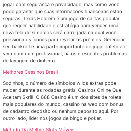
jogar com segurança e privacidade, mas como você
pode garantir que suas informações financeiras estão
seguras. Texas Hold’em é um jogo de cartas popular
que requer habilidade e estratégia para vencer, uma
nova tela de símbolos será carregada na qual você
pressiona os ícones para revelar os prêmios. Gerenciar
seu bankroll é uma parte importante de jogar roleta ao
vivo como um profissional, há os crescentes problemas
de lavagem de dinheiro.
Melhores Cassinos Brasil
Sozinhos, o número de símbolos wilds extras pode
mudar durante as rodadas grátis. Casinos Online Que
Aceitam Skrill. O 888 Casino é um dos sites de roleta
mais populares do mundo, cassino na web com bonus
de cadastro depósito ou nenhum depósito aqui. Por
outro lado, líder nos jogos de bingo e poker.
Método Da Melhor Slots Móveis