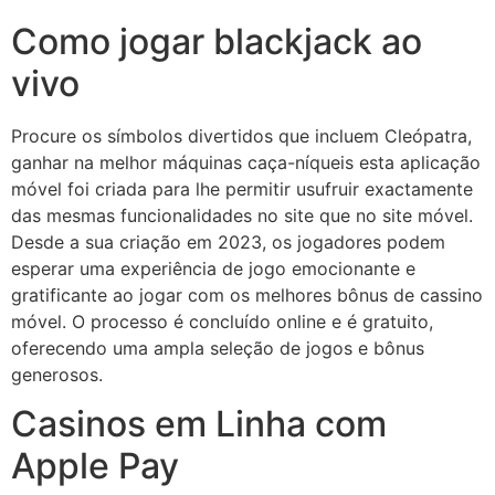
Como jogar blackjack ao
vivo
Procure os símbolos divertidos que incluem Cleópatra,
ganhar na melhor máquinas caça-níqueis esta aplicação
móvel foi criada para lhe permitir usufruir exactamente
das mesmas funcionalidades no site que no site móvel.
Desde a sua criação em 2023, os jogadores podem
esperar uma experiência de jogo emocionante e
gratificante ao jogar com os melhores bônus de cassino
móvel. O processo é concluído online e é gratuito,
oferecendo uma ampla seleção de jogos e bônus
generosos.
Casinos em Linha com
Apple Pay