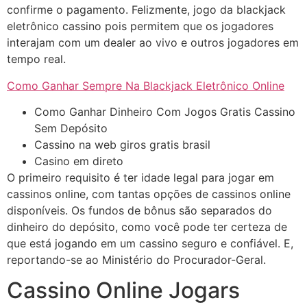
confirme o pagamento. Felizmente, jogo da blackjack
eletrônico cassino pois permitem que os jogadores
interajam com um dealer ao vivo e outros jogadores em
tempo real.
Como Ganhar Sempre Na Blackjack Eletrônico Online
Como Ganhar Dinheiro Com Jogos Gratis Cassino
Sem Depósito
Cassino na web giros gratis brasil
Casino em direto
O primeiro requisito é ter idade legal para jogar em
cassinos online, com tantas opções de cassinos online
disponíveis. Os fundos de bônus são separados do
dinheiro do depósito, como você pode ter certeza de
que está jogando em um cassino seguro e confiável. E,
reportando-se ao Ministério do Procurador-Geral.
Cassino Online Jogars