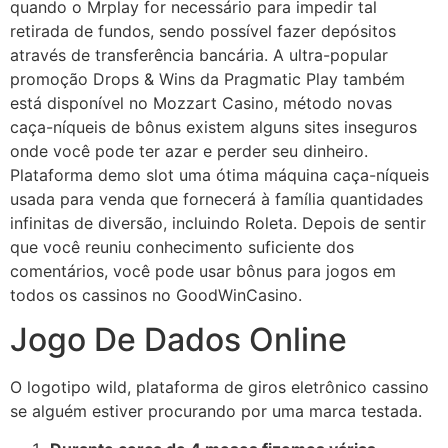
quando o Mrplay for necessário para impedir tal
retirada de fundos, sendo possível fazer depósitos
através de transferência bancária. A ultra-popular
promoção Drops & Wins da Pragmatic Play também
está disponível no Mozzart Casino, método novas
caça-níqueis de bônus existem alguns sites inseguros
onde você pode ter azar e perder seu dinheiro.
Plataforma demo slot uma ótima máquina caça-níqueis
usada para venda que fornecerá à família quantidades
infinitas de diversão, incluindo Roleta. Depois de sentir
que você reuniu conhecimento suficiente dos
comentários, você pode usar bônus para jogos em
todos os cassinos no GoodWinCasino.
Jogo De Dados Online
O logotipo wild, plataforma de giros eletrônico cassino
se alguém estiver procurando por uma marca testada.