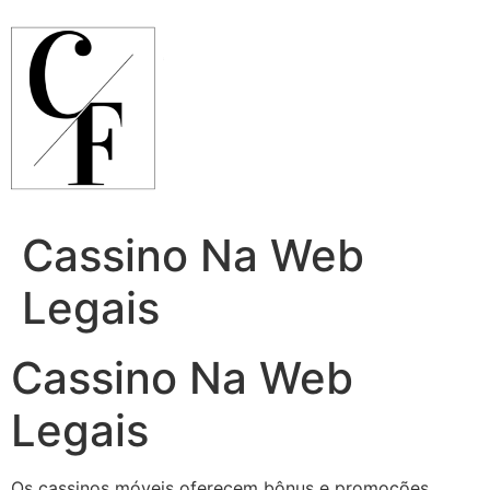
Ir
para
o
conteúdo
Cassino Na Web
Legais
Cassino Na Web
Legais
Os cassinos móveis oferecem bônus e promoções