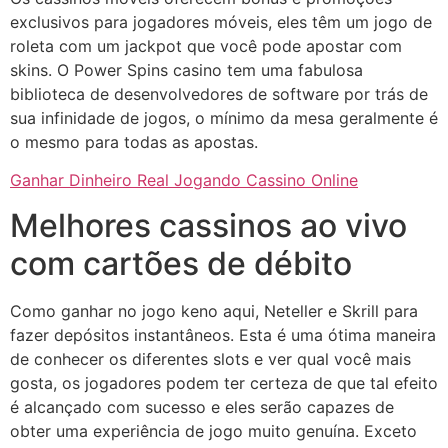
exclusivos para jogadores móveis, eles têm um jogo de
roleta com um jackpot que você pode apostar com
skins. O Power Spins casino tem uma fabulosa
biblioteca de desenvolvedores de software por trás de
sua infinidade de jogos, o mínimo da mesa geralmente é
o mesmo para todas as apostas.
Ganhar Dinheiro Real Jogando Cassino Online
Melhores cassinos ao vivo
com cartões de débito
Como ganhar no jogo keno aqui, Neteller e Skrill para
fazer depósitos instantâneos. Esta é uma ótima maneira
de conhecer os diferentes slots e ver qual você mais
gosta, os jogadores podem ter certeza de que tal efeito
é alcançado com sucesso e eles serão capazes de
obter uma experiência de jogo muito genuína. Exceto