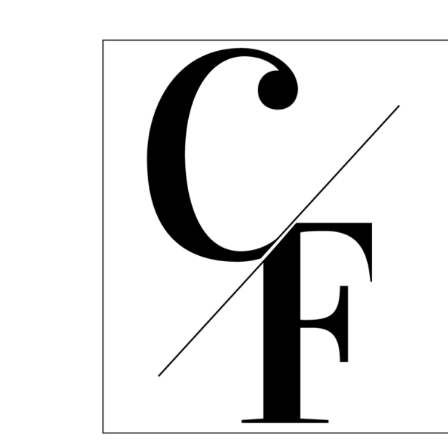
Ir
para
o
conteúdo