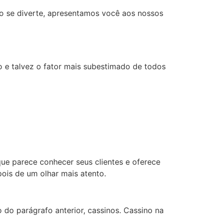
o se diverte, apresentamos você aos nossos
o e talvez o fator mais subestimado de todos
que parece conhecer seus clientes e oferece
epois de um olhar mais atento.
do parágrafo anterior, cassinos. Cassino na