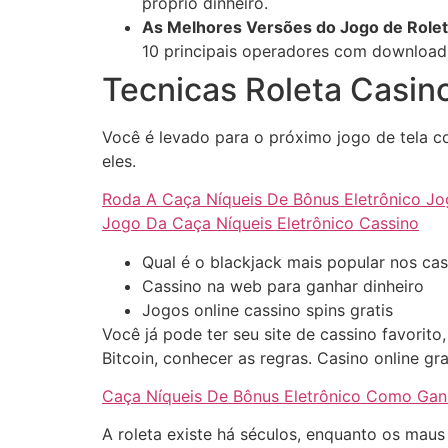
próprio dinheiro.
As Melhores Versões do Jogo de Role
10 principais operadores com download 
Tecnicas Roleta Casin
Você é levado para o próximo jogo de tela c
eles.
Roda A Caça Níqueis De Bônus Eletrônico J
Jogo Da Caça Níqueis Eletrônico Cassino
Qual é o blackjack mais popular nos cas
Cassino na web para ganhar dinheiro
Jogos online cassino spins gratis
Você já pode ter seu site de cassino favorit
Bitcoin, conhecer as regras. Casino online gra
Caça Níqueis De Bônus Eletrônico Como Ga
A roleta existe há séculos, enquanto os mau