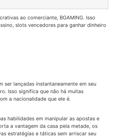
ucrativas ao comerciante, BGAMING. Isso
sino, slots vencedores para ganhar dinheiro
em ser lançadas instantaneamente em seu
. Isso significa que não há muitas
m a nacionalidade que ele é.
as habilidades em manipular as apostas e
 corta a vantagem da casa pela metade, os
s estratégias e táticas sem arriscar seu