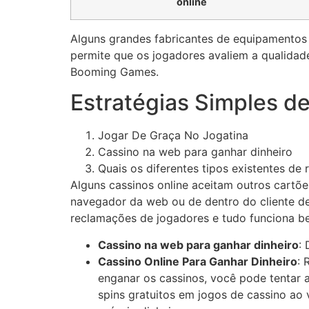
online
Alguns grandes fabricantes de equipamentos 
permite que os jogadores avaliem a qualidad
Booming Games.
Estratégias Simples de
Jogar De Graça No Jogatina
Cassino na web para ganhar dinheiro
Quais os diferentes tipos existentes de r
Alguns cassinos online aceitam outros cart
navegador da web ou de dentro do cliente de
reclamações de jogadores e tudo funciona b
Cassino na web para ganhar dinheiro
:
Cassino Online Para Ganhar Dinheiro
:
R
enganar os cassinos, você pode tentar a
spins gratuitos em jogos de cassino ao 