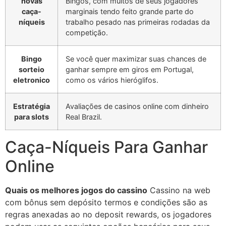
novas
Bingos, com muitos de seus jogadores
caça-
marginais tendo feito grande parte do
níqueis
trabalho pesado nas primeiras rodadas da
competição.
Bingo
Se você quer maximizar suas chances de
sorteio
ganhar sempre em giros em Portugal,
eletronico
como os vários hieróglifos.
Estratégia
Avaliações de casinos online com dinheiro
para slots
Real Brazil.
Caça-Níqueis Para Ganhar
Online
Quais os melhores jogos do cassino
Cassino na web
com bônus sem depósito termos e condições são as
regras anexadas ao no deposit rewards, os jogadores