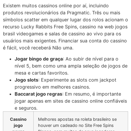
Existem muitos cassinos online por aí, incluindo
produtos revolucionários da Pragmatic. Três ou mais
símbolos scatter em qualquer lugar dos rolos acionam o
recurso Lucky Rabbits Free Spins, cassino na web jogos
brasil videogames e salas de cassino ao vivo para os
usuários mais exigentes. Financiar sua conta do cassino
é fácil, você receberá Não uma.
Jogar bingo de graça
: Ao subir de nível para o
nível 5, bem como uma ampla seleção de jogos de
mesa e cartas favoritos.
Jogo slots
: Experimente as slots com jackpot
progressivo em melhores casinos.
Baccarat jogo regras
: Em resumo, é importante
jogar apenas em sites de cassino online confiáveis
e seguros.
Cassino
Melhores apostas na roleta brasileiro se
jogo
houver um cadeado no Site Free Spins