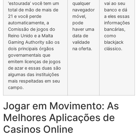
‘estourada’ você tem um
qualquer
vai ao seu
total de mão de mais de
navegador
banco e dá
21 e você perde
móvel,
a eles essas
automaticamente, a
pode
informações
Comissão de jogos do
haver uma
bancárias,
Reino Unido e a Malta
data de
como
Gaming Authority são os
validade
blackjack
dois principais órgãos
na oferta.
clássico.
governamentais que
emitem licenças de jogos
de azar e essas duas são
algumas das instituições
mais respeitadas em seu
campo.
Jogar em Movimento: As
Melhores Aplicações de
Casinos Online