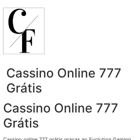
Ir
para
o
conteúdo
Cassino Online 777
Grátis
Cassino Online 777
Grátis
Cassino online 777 grátis graças ao Evolution Gaming,